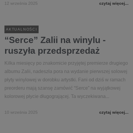
12 września 2025
czytaj więcej...
AKTUALNOŚCI
“Serce” Zalii na winylu -
ruszyła przedsprzedaż
Kilka miesięcy po znakomicie przyjętej premierze drugiego
albumu Zalii, nadeszła pora na wydanie pierwszej solowej
płyty winylowej w dorobku artystki. Fani od dziś w ramach
preorderu mają szansę zamówić “Serce” na wyjątkowej
kolorowej płycie długogrającej. Ta wyczekiwana...
10 września 2025
czytaj więcej...