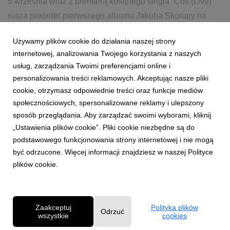
5 września wraz z premierą kolejnego singla “Coś (Live)”
rusza preorder pierwszego albumu Jakuba Skorupy na
winylu!
Używamy plików cookie do działania naszej strony
internetowej, analizowania Twojego korzystania z naszych
5 września 2025
czytaj więcej...
usług, zarządzania Twoimi preferencjami online i
personalizowania treści reklamowych. Akceptując nasze pliki
cookie, otrzymasz odpowiednie treści oraz funkcje mediów
społecznościowych, spersonalizowane reklamy i ulepszony
sposób przeglądania. Aby zarządzać swoimi wyborami, kliknij
„Ustawienia plików cookie”. Pliki cookie niezbędne są do
podstawowego funkcjonowania strony internetowej i nie mogą
3
4
5
6
7
8
9
być odrzucone. Więcej informacji znajdziesz w naszej Polityce
plików cookie.
Polityka prywatności
Zaakceptuj
Polityka plików
Odrzuć
wszystkie
cookies