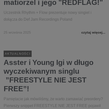
matiorzel i jego "REDFLAG!"
Uczestnik Rhythm + Flow prezentuje nowy singiel i
dołącza do Def Jam Recordings Poland
25 września 2025
czytaj więcej...
AKTUALNOŚCI
Asster i Young Igi w długo
wyczekiwanym singlu
”FREESTYLE NIE JEST
FREE”!
Pamiętacie jak mówiliśmy, że warto zamawiać preordery?
Pierwszy snippet FREESTYLE NIE JEST FREE pojawił