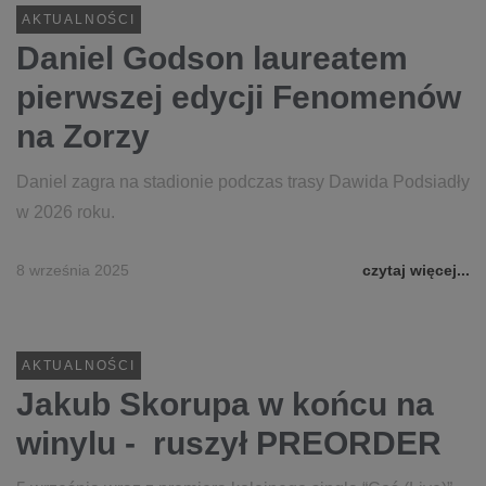
AKTUALNOŚCI
Daniel Godson laureatem
pierwszej edycji Fenomenów
na Zorzy
Daniel zagra na stadionie podczas trasy Dawida Podsiadły
w 2026 roku.
8 września 2025
czytaj więcej...
AKTUALNOŚCI
Jakub Skorupa w końcu na
winylu - ruszył PREORDER