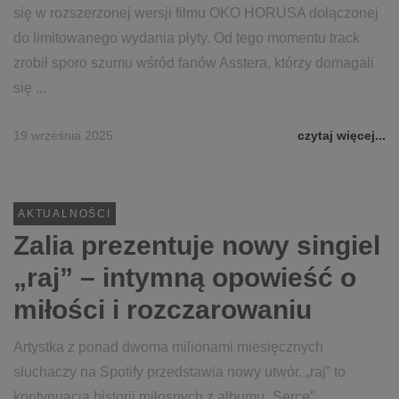
się w rozszerzonej wersji filmu OKO HORUSA dołączonej
do limitowanego wydania płyty. Od tego momentu track
zrobił sporo szumu wśród fanów Asstera, którzy domagali
się ...
19 września 2025
czytaj więcej...
AKTUALNOŚCI
Zalia prezentuje nowy singiel
„raj” – intymną opowieść o
miłości i rozczarowaniu
Artystka z ponad dwoma milionami miesięcznych
słuchaczy na Spotify przedstawia nowy utwór. „raj” to
kontynuacja historii miłosnych z albumu „Serce”.