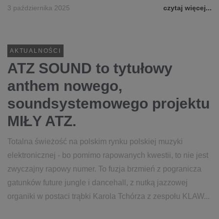
3 października 2025
czytaj więcej...
AKTUALNOŚCI
ATZ SOUND to tytułowy
anthem nowego,
soundsystemowego projektu
MIŁY ATZ.
Totalna świeżość na polskim rynku polskiej muzyki
elektronicznej - bo pomimo rapowanych kwestii, to nie jest
zwyczajny rapowy numer. To fuzja brzmień z pogranicza
gatunków future jungle i dancehall, z nutką jazzowej
organiki w postaci trąbki Karola Tchórza z zespołu KLAW...