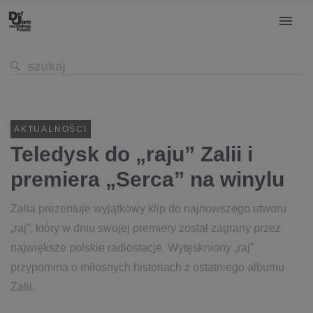
AKTUALNOŚCI
Teledysk do „raju” Zalii i
premiera „Serca” na winylu
Zalia prezentuje wyjątkowy klip do najnowszego utworu
„raj”, który w dniu swojej premiery został zagrany przez
największe polskie radiostacje. Wytęskniony „raj”
przypomina o miłosnych historiach z ostatniego albumu
Zalii.