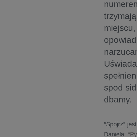
numerem
trzymaj
miejscu
opowiada
narzuca
Uświadam
spełnien
spod sid
dbamy.
“Spójrz” je
Daniela:
“Py