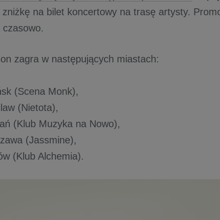
zniżkę na bilet koncertowy na trasę artysty. Promo
a czasowo.
on zagra w następujących miastach:
ńsk (Scena Monk),
law (Nietota),
ań (Klub Muzyka na Nowo),
zawa (Jassmine),
ów (Klub Alchemia).