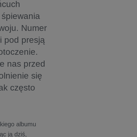
ńcuch
 śpiewania
zwoju. Numer
i pod presją
otoczenie.
je nas przed
lnienie się
tak często
ckiego albumu
c ją dziś,