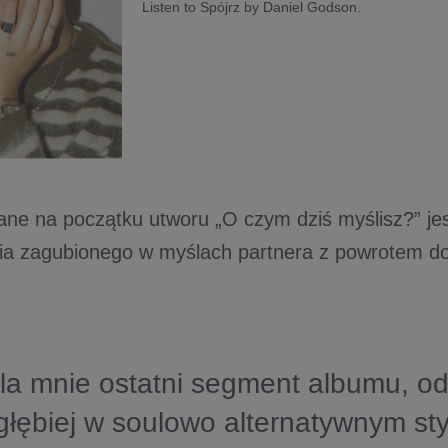
Listen to Spójrz by Daniel Godson.
ane na początku utworu „O czym dziś myślisz?” je
a zagubionego w myślach partnera z powrotem do „
dla mnie ostatni segment albumu, od
głębiej w soulowo alternatywnym st