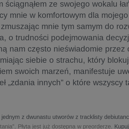
 ściągnąłem ze swojego wokalu ła
ący mnie w komfortowym dla mojego
, zmuszając mnie tym samym do ro
, o trudności podejmowania decyzj
ną nam często nieświadomie przez 
iając siebie o strachu, który bloku
iem swoich marzeń, manifestuje uwo
eł „zdania innych” o które wszyscy 
st jednym z dwunastu utworów z tracklisty debiutan
tania”. Płyta jest już dostępna w preorderze.
Kupują