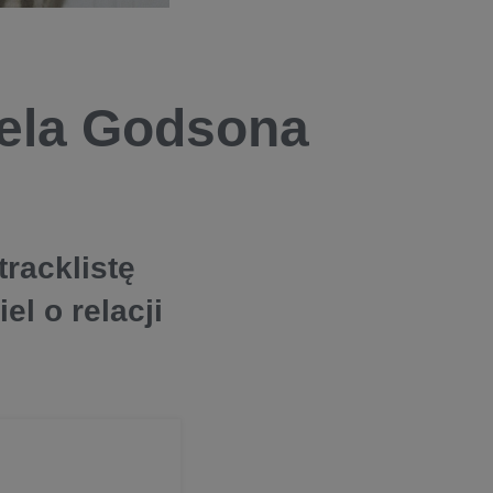
iela Godsona
racklistę
el o relacji