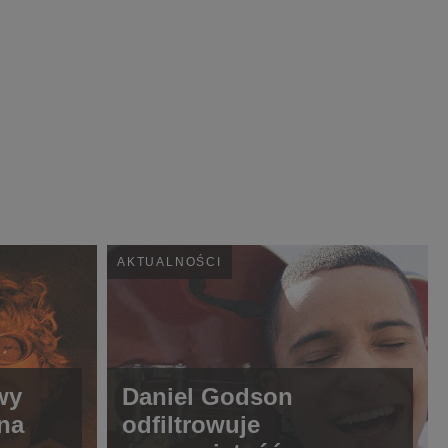
AKTUALNOŚCI
wy
Daniel Godson
 na
odfiltrowuje