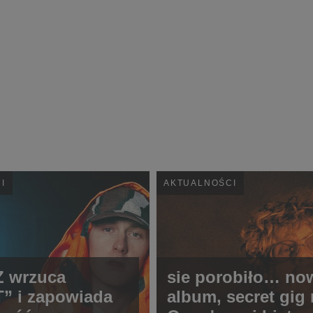
I
AKTUALNOŚCI
Z wrzuca
sie porobiło… no
” i zapowiada
album, secret gig