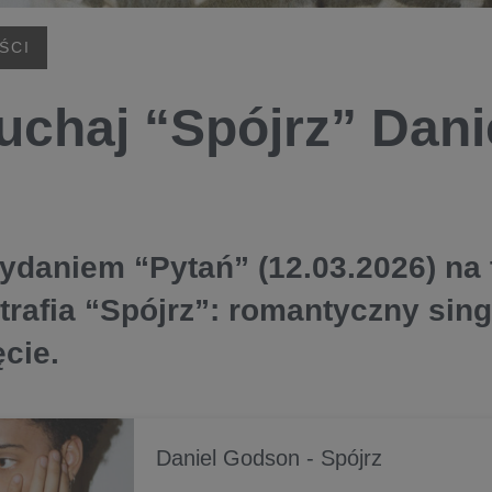
ŚCI
uchaj “Spójrz” Dan
ydaniem “Pytań” (12.03.2026) na t
rafia “Spójrz”: romantyczny singi
cie.
Daniel Godson - Spójrz