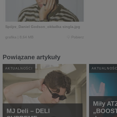
Spójrz_Daniel Godson_okładka singla.jpg
grafika
|
8,64 MB
Pobierz
Powiązane artykuły
AKTUALNOŚCI
AKTUALNOŚC
Miły AT
MJ Deli – DELI
„BOOST