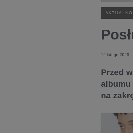
AKTUALNO
Posł
12 lutego 2026
Przed w
albumu t
na zakrę