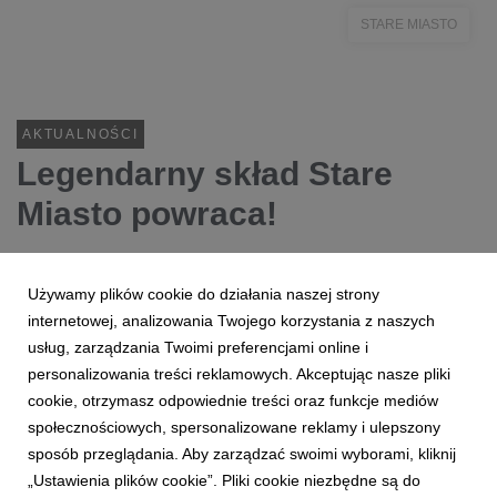
STARE MIASTO
AKTUALNOŚCI
Legendarny skład Stare
Miasto powraca!
„Minuty”, drugi album kultowego zespołu z Warszawy
nareszcie doczekał się wydania winylowego.
Używamy plików cookie do działania naszej strony
internetowej, analizowania Twojego korzystania z naszych
usług, zarządzania Twoimi preferencjami online i
5 października 2021
czytaj więcej...
personalizowania treści reklamowych. Akceptując nasze pliki
STARE MIASTO
cookie, otrzymasz odpowiednie treści oraz funkcje mediów
społecznościowych, spersonalizowane reklamy i ulepszony
sposób przeglądania. Aby zarządzać swoimi wyborami, kliknij
„Ustawienia plików cookie”. Pliki cookie niezbędne są do