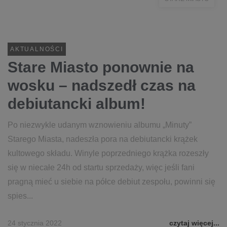
AKTUALNOŚCI
Stare Miasto ponownie na
wosku – nadszedł czas na
debiutancki album!
Po niezwykle udanym wznowieniu albumu „Minuty”
Starego Miasta, nadeszła pora na debiutancki krążek
kultowego składu. Winyle poprzedniego krążka rozeszły
się w niecałe 24h od startu sprzedaży, więc jeśli fani
pragną mieć u siebie na półce debiut zespołu, powinni się
spies...
24 stycznia 2022
czytaj więcej...