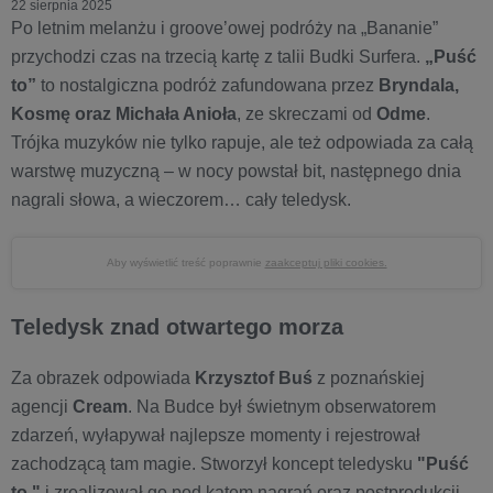
22 sierpnia 2025
Po letnim melanżu i groove’owej podróży na „Bananie”
przychodzi czas na trzecią kartę z talii Budki Surfera.
„Puść
to”
to nostalgiczna podróż zafundowana przez
Bryndala,
Kosmę oraz Michała Anioła
, ze skreczami od
Odme
.
Trójka muzyków nie tylko rapuje, ale też odpowiada za całą
warstwę muzyczną – w nocy powstał bit, następnego dnia
nagrali słowa, a wieczorem… cały teledysk.
Aby wyświetlić treść poprawnie
zaakceptuj pliki cookies.
Teledysk znad otwartego morza
Za obrazek odpowiada
Krzysztof Buś
z poznańskiej
agencji
Cream
. Na Budce był świetnym obserwatorem
zdarzeń, wyłapywał najlepsze momenty i rejestrował
zachodzącą tam magie. Stworzył koncept teledysku
"Puść
to."
i zrealizował go pod kątem nagrań oraz postprodukcji.