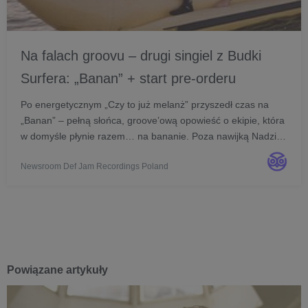
Na falach groovu – drugi singiel z Budki
Surfera: „Banan” + start pre-orderu
Po energetycznym „Czy to już melanż” przyszedł czas na
„Banan” – pełną słońca, groove’ową opowieść o ekipie, która
w domyśle płynie razem… na bananie. Poza nawijką Nadzi
LOLO, Bryndala, Kosmy i Slaloma, usłyszymy muzyczne
Newsroom Def Jam Recordings Poland
arcydzieło od: Michała Anioła (aranż), Konsta...
Powiązane artykuły