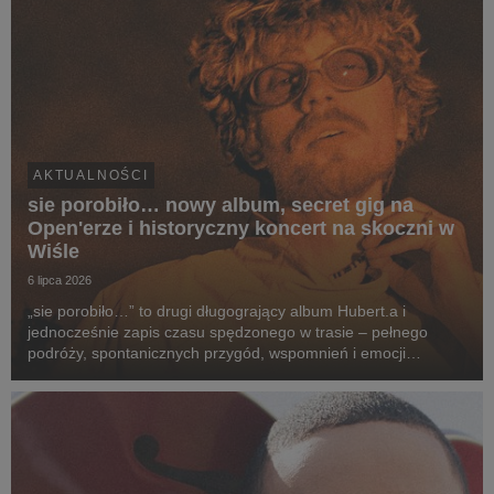
AKTUALNOŚCI
sie porobiło… nowy album, secret gig na
Open'erze i historyczny koncert na skoczni w
Wiśle
6 lipca 2026
„sie porobiło…” to drugi długogrający album Hubert.a i
jednocześnie zapis czasu spędzonego w trasie – pełnego
podróży, spontanicznych przygód, wspomnień i emocji
przeżywanych po drugiej stronie sceny. To opowieść o drodze
z kolorowych bloków na największe festiwale w kra...