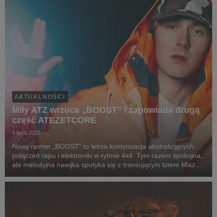
AKTUALNOŚCI
Miły ATZ wrzuca „BOOST” i zapowiada drugą
część ATEZETCORE
6 lipca 2026
Nowy numer „BOOST” to letnia kontynuacja abstrakcyjnych
połączeń rapu i elektroniki w rytmie 4x4. Tym razem spokojna,
ale melodyjna nawijka spotyka się z transującym bitem Miszy
(alter ego producenckie Miłego), który zamiast jednego
wyraźnego dropu, prowadzi nas w progre...