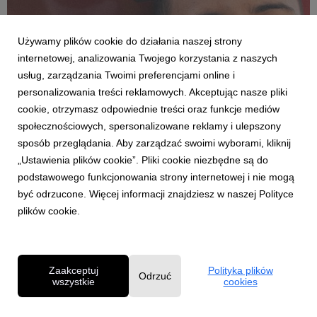
Używamy plików cookie do działania naszej strony
internetowej, analizowania Twojego korzystania z naszych
usług, zarządzania Twoimi preferencjami online i
personalizowania treści reklamowych. Akceptując nasze pliki
cookie, otrzymasz odpowiednie treści oraz funkcje mediów
społecznościowych, spersonalizowane reklamy i ulepszony
AKTUALNOŚCI
sposób przeglądania. Aby zarządzać swoimi wyborami, kliknij
Daniel Godson odfiltrowuje rzeczywistość
„Ustawienia plików cookie”. Pliki cookie niezbędne są do
26 czerwca 2026
podstawowego funkcjonowania strony internetowej i nie mogą
W nowym singlu o tytule “Esmeralda” Daniel śpiewa o walce o
być odrzucone. Więcej informacji znajdziesz w naszej Polityce
siebie w “perfekcyjnej rzeczywistości” social mediów. Piosenka
plików cookie.
jest częścią kampanii społecznej Universal Music Polska i PZU
OdFiltrujRzeczywistość.
Zaakceptuj
Polityka plików
Odrzuć
wszystkie
cookies