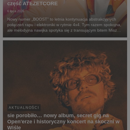
część ATEZETCORE
6 lipca 2026
Nowy numer „BOOST” to letnia kontynuacja abstrakcyjnych
połączeń rapu i elektroniki w rytmie 4x4. Tym razem spokojna,
ale melodyjna nawijka spotyka się z transującym bitem Miszy
(alter ego producenckie Miłego), który zamiast jednego
wyraźnego dropu, prowadzi nas w progre...
AKTUALNOŚCI
sie porobiło… nowy album, secret gig na
Open'erze i historyczny koncert na skoczni w
Wiśle