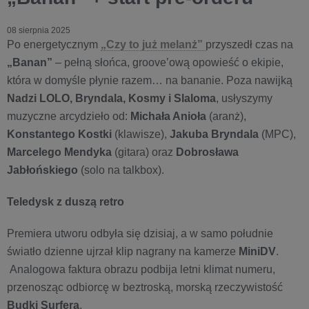
08 sierpnia 2025
Po energetycznym
„Czy to już melanż”
przyszedł czas na
„Banan”
– pełną słońca, groove’ową opowieść o ekipie,
która w domyśle płynie razem… na bananie. Poza nawijką
Nadzi LOLO, Bryndala, Kosmy i Slaloma
, usłyszymy
muzyczne arcydzieło od:
Michała Anioła
(aranż),
Konstantego Kostki
(klawisze),
Jakuba Bryndala
(MPC),
Marcelego Mendyka
(gitara) oraz
Dobrosława
Jabłońskiego
(solo na talkbox).
Teledysk z duszą retro
Premiera utworu odbyła się dzisiaj, a w samo południe
światło dzienne ujrzał klip nagrany na kamerze
MiniDV
.
Analogowa faktura obrazu podbija letni klimat numeru,
przenosząc odbiorcę w beztroską, morską rzeczywistość
Budki Surfera
.