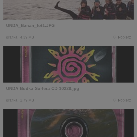
UNDA_Banan_fot1.JPG
grafika
|
4,39 MB
Pobierz
UNDA-Budka-Surfera-CD-10229.jpg
grafika
|
2,79 MB
Pobierz