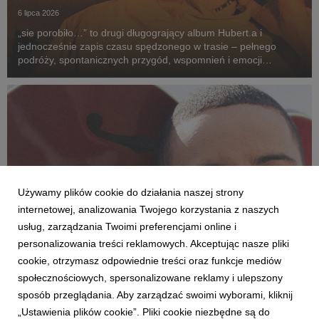
6 lipca 2026
„sie porobiło…” to drugi długogrający album Hubert.a i
jednocześnie zapis czasu spędzonego w trasie – pełnego
podróży, spontanicznych przygód, wspomnień i emocji
przeżywanych po drugiej stronie sceny. To opowieść o drodze
z kolorowych bloków na największe festiwale w kra...
Używamy plików cookie do działania naszej strony
internetowej, analizowania Twojego korzystania z naszych
usług, zarządzania Twoimi preferencjami online i
personalizowania treści reklamowych. Akceptując nasze pliki
cookie, otrzymasz odpowiednie treści oraz funkcje mediów
społecznościowych, spersonalizowane reklamy i ulepszony
AKTUALNOŚCI
sposób przeglądania. Aby zarządzać swoimi wyborami, kliknij
Daniel Godson odfiltrowuje rzeczywistość
„Ustawienia plików cookie”. Pliki cookie niezbędne są do
26 czerwca 2026