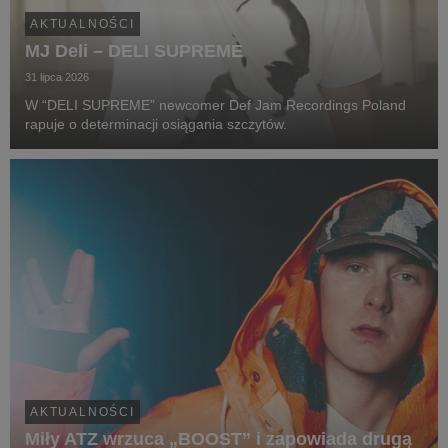
AKTUALNOŚCI
MJ Deli – DELI SUPREME
31 lipca 2026
W “DELI SUPREME” newcomer Def Jam Recordings Poland
rapuje o determinacji osiągania szczytów.
AKTUALNOŚCI
Miły ATZ wrzuca „BOOST” i zapowiada drugą