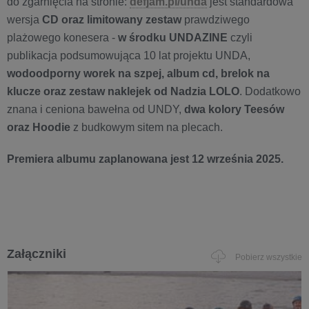
do zgarnięcia na stronie:
defjam.pl/unda
jest standardowa
wersja
CD oraz limitowany zestaw
prawdziwego
plażowego konesera -
w środku UNDAZINE
czyli
publikacja podsumowująca 10 lat projektu UNDA,
wodoodporny worek na szpej, album cd, brelok na
klucze oraz zestaw naklejek od Nadzia LOLO
. Dodatkowo
znana i ceniona bawełna od UNDY,
dwa kolory Teesów
oraz Hoodie
z budkowym sitem na plecach.
Premiera albumu zaplanowana jest 12 września 2025.
Załączniki
Pobierz wszystkie