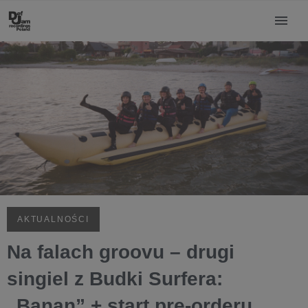
AKTUALNOŚCI
Na falach groovu – drugi
singiel z Budki Surfera:
„Banan” + start pre-orderu