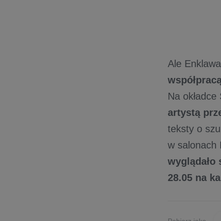
Ale Enklawa
współpracą
Na okładce 
artystą pr
teksty o sz
w salonach 
wyglądało 
28.05 na k
Pobierz jako