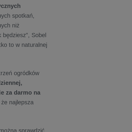
ycznych
ych spotkań,
nych niż
k będziesz”, Sobel
ko to w naturalnej
strzeń ogródków
ziennej,
ie za darmo na
 że najlepsza
można sprawdzić