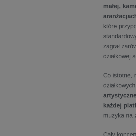
małej, kam
aranżacjac
które przyp
standardowy
zagrał zaró
działkowej s
Co istotne,
działkowyc
artystyczn
każdej pla
muzyka na ż
Cały koncert