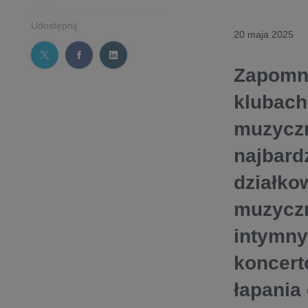
Udostępnij
20 maja 2025
Zapomni
klubach
muzyczn
najbard
działko
muzyczn
intymny
koncert
łapania 