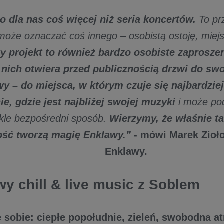
o dla nas coś więcej niż seria koncertów.
To prz
oże oznaczać coś innego – osobistą ostoję, miej
 projekt to również bardzo osobiste zaproszen
 nich otwiera przed publicznością drzwi do sw
y – do miejsca, w którym czuje się najbardzie
ie, gdzie jest najbliżej swojej muzyki
i może pod
kle bezpośredni sposób.
Wierzymy, że właśnie ta
ość tworzą magię Enklawy.”
- mówi Marek Zioło
Enklawy.
wy chill & live music z Soblem
 sobie: ciepłe popołudnie, zieleń, swobodna at