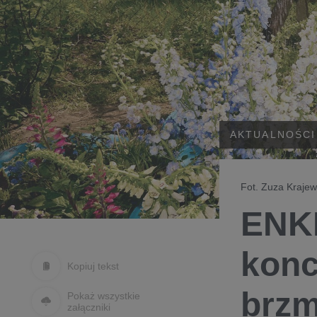
AKTUALNOŚCI
Fot. Zuza Kraje
ENKL
konc
Kopiuj tekst
brzm
Pokaż wszystkie
załączniki