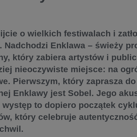
jcie o wielkich festiwalach i zat
. Nadchodzi Enklawa – świeży pro
y, który zabiera artystów i publi
ziej nieoczywiste miejsce: na ogr
we. Pierwszym, który zaprasza do
ej Enklawy jest Sobel. Jego aku
 występ to dopiero początek cykl
ów, który celebruje autentyczność
chwil. ​