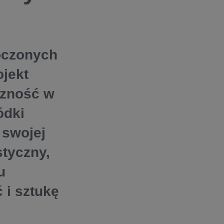
łoczonych
jekt
czność w
ódki
 swojej
styczny,
u
 i sztukę