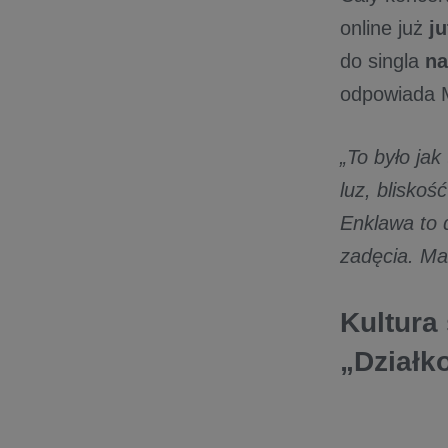
online już
ju
do singla
na
odpowiada
„To było jak
luz, bliskoś
Enklawa to d
zadęcia. Mam
Kultura 
„Działk