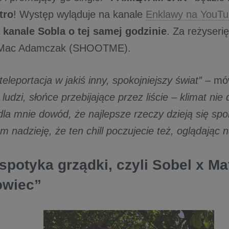
tro
! Występ wyląduje na kanale
Enklawy na YouTu
 kanale Sobla o tej samej godzinie
. Za reżyserię
 Mac Adamczak (SHOOTME).
 teleportacja w jakiś inny, spokojniejszy świat”
– mó
ć ludzi, słońce przebijające przez liście – klimat nie
la mnie dowód, że najlepsze rzeczy dzieją się spo
 nadzieję, że ten chill poczujecie też, oglądając n
spotyka grządki, czyli Sobel x Ma
owiec”