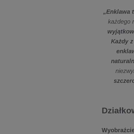
„Enklawa t
każdego m
wyjątkowy
Każdy z
enklaw
naturaln
niezwy
szczer
Działko
Wyobraźcie