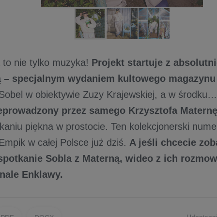
 to nie tylko muzyka!
Projekt startuje z absolutn
 – specjalnym wydaniem kultowego magazynu 
Sobel w obiektywie Zuzy Krajewskiej, a w środku
zeprowadzony przez samego Krzysztofa Matern
ukaniu piękna w prostocie. Ten kolekcjonerski num
Empik w całej Polsce już dziś.
A jeśli chcecie zob
spotkanie Sobla z Materną, wideo z ich rozmow
anale Enklawy.
Udostępni