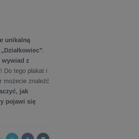
ie unikalną
„Działkowiec”
.
…
wywiad z
ę
! Do tego plakat i
er możecie znaleźć
aczyć, jak
y pojawi się
j