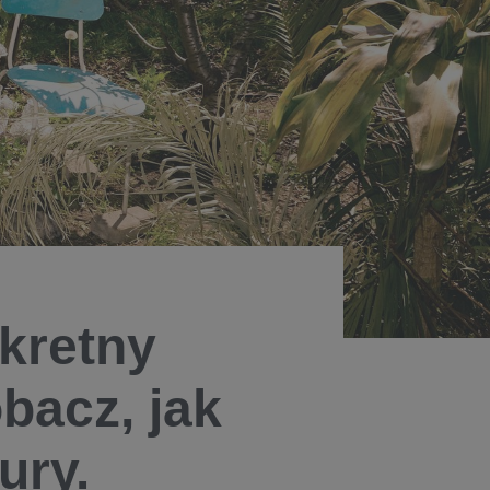
kretny
bacz, jak
ury.