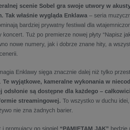
eralnej scenie Sobel gra swoje utwory w akust
h. Tak właśnie wygląda Enklawa
– seria muzyczn
ominają bardziej prywatny festiwal dla wtajemniczo
 koncert. Tuż po premierze nowej płyty “Napisz ja
wno nowe numery, jak i dobrze znane hity, a wszyst
cenerii.
 magia Enklawy sięga znacznie dalej niż tylko prze
h.
Te wyjątkowe, kameralne wykonania w niecod
ej odsłonie są dostępne dla każdego – całkowic
tformie streamingowej.
To wszystko w duchu idei,
ywo nie zna żadnych barier.
 i promujący go singiel
“PAMIĘTAM JAK”
będzie 