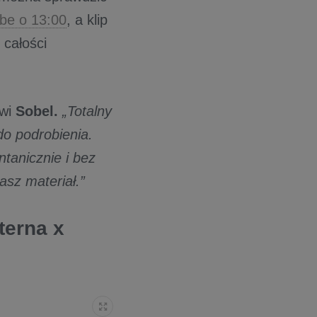
be o 13:00
, a klip
 całości
wi
Sobel.
„Totalny
 do podrobienia.
ntanicznie i bez
asz materiał.”
terna x