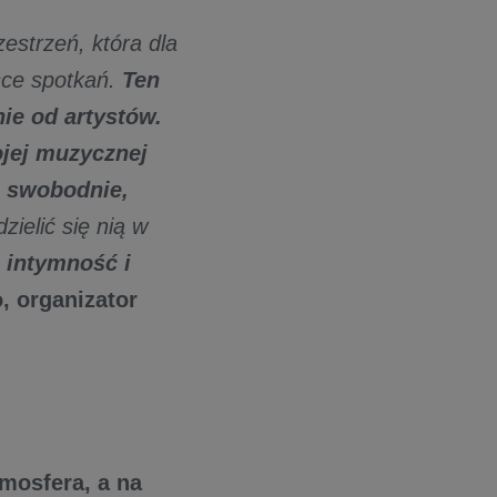
estrzeń, która dla
sce spotkań.
Ten
ie od artystów.
ojej muzycznej
j swobodnie,
zielić się nią w
 intymność i
, organizator
mosfera, a na