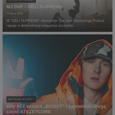
MJ Deli – DELI SUPREME
31 lipca 2026
W “DELI SUPREME” newcomer Def Jam Recordings Poland
rapuje o determinacji osiągania szczytów.
AKTUALNOŚCI
Miły ATZ wrzuca „BOOST” i zapowiada drugą
część ATEZETCORE