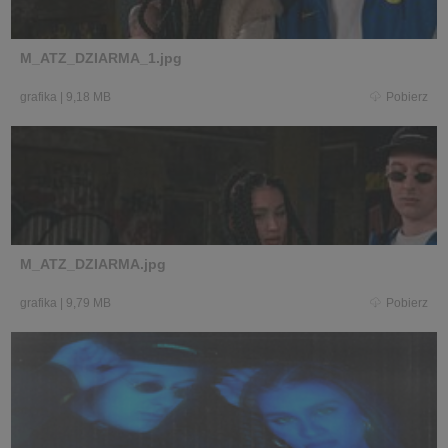
M_ATZ_DZIARMA_1.jpg
grafika
|
9,18 MB
Pobierz
M_ATZ_DZIARMA.jpg
grafika
|
9,79 MB
Pobierz