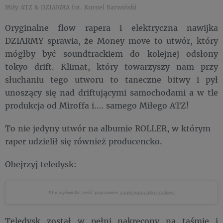
Miły ATZ & DZIARMA fot. Kornel Barwiński
Oryginalne flow rapera i elektryczna nawijka
DZIARMY sprawia, że Money move to utwór, który
mógłby być soundtrackiem do kolejnej odsłony
tokyo drift. Klimat, który towarzyszy nam przy
słuchaniu tego utworu to taneczne bitwy i pył
unoszący się nad driftującymi samochodami a w tle
produkcja od Miroffa i…. samego Miłego ATZ!
To nie jedyny utwór na albumie ROLLER, w którym
raper udzielił się również producencko.
Obejrzyj teledysk:
Aby wyświetlić treść poprawnie
zaakceptuj pliki cookies.
Teledysk został w pełni nakręcony na taśmie i