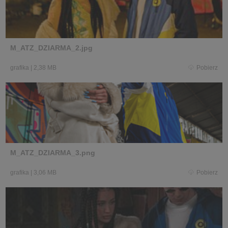
M_ATZ_DZIARMA_2.jpg
grafika
|
2,38 MB
Pobierz
M_ATZ_DZIARMA_3.png
grafika
|
3,06 MB
Pobierz