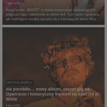
6 lipca 2026
Nowy numer „BOOST” to letnia kontynuacja abstrakcyjnych
połączeń rapu i elektroniki w rytmie 4x4. Tym razem spokojna,
ale melodyjna nawijka spotyka się z transującym bitem Miszy
(alter ego producenckie Miłego), który zamiast jednego
wyraźnego dropu, prowadzi nas w progre...
AKTUALNOŚCI
sie porobiło… nowy album, secret gig na
Open'erze i historyczny koncert na skoczni w
Wiśle
6 lipca 2026