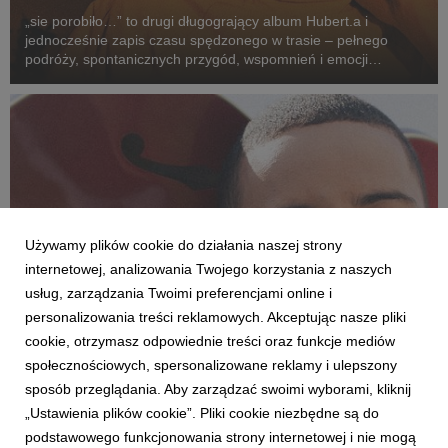
„sie porobiło…” to drugi długogrający album Hubert.a i
jednocześnie zapis czasu spędzonego w trasie – pełnego
podróży, spontanicznych przygód, wspomnień i emocji
przeżywanych po drugiej stronie sceny. To opowieść o drodze
z kolorowych bloków na największe festiwale w kra...
Używamy plików cookie do działania naszej strony
internetowej, analizowania Twojego korzystania z naszych
usług, zarządzania Twoimi preferencjami online i
personalizowania treści reklamowych. Akceptując nasze pliki
cookie, otrzymasz odpowiednie treści oraz funkcje mediów
społecznościowych, spersonalizowane reklamy i ulepszony
AKTUALNOŚCI
sposób przeglądania. Aby zarządzać swoimi wyborami, kliknij
Daniel Godson odfiltrowuje rzeczywistość
„Ustawienia plików cookie”. Pliki cookie niezbędne są do
26 czerwca 2026
podstawowego funkcjonowania strony internetowej i nie mogą