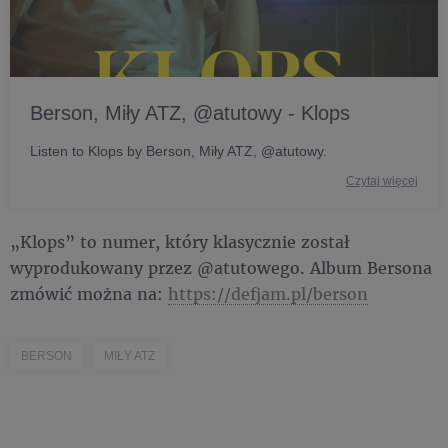
Berson, Miły ATZ, @atutowy - Klops
Listen to Klops by Berson, Miły ATZ, @atutowy.
Czytaj więcej
„Klops” to numer, który klasycznie został
wyprodukowany przez @atutowego. Album Bersona
zmówić można na:
https://defjam.pl/berson
BERSON
MIŁY ATZ