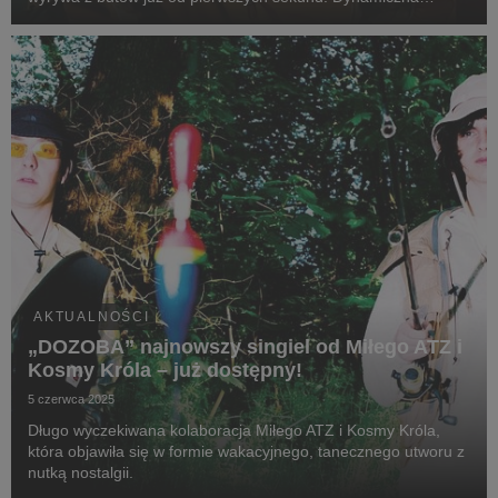
perkusja, tłuste basy i syntezatory, rodem ze wschodniego
Londynu, brzmienie, które spokojnie wyciągn...
AKTUALNOŚCI
„DOZOBA” najnowszy singiel od Miłego ATZ i
Kosmy Króla – już dostępny!
5 czerwca 2025
Długo wyczekiwana kolaboracja Miłego ATZ i Kosmy Króla,
która objawiła się w formie wakacyjnego, tanecznego utworu z
nutką nostalgii.