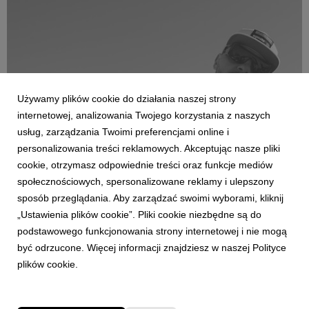
Używamy plików cookie do działania naszej strony
internetowej, analizowania Twojego korzystania z naszych
usług, zarządzania Twoimi preferencjami online i
personalizowania treści reklamowych. Akceptując nasze pliki
cookie, otrzymasz odpowiednie treści oraz funkcje mediów
społecznościowych, spersonalizowane reklamy i ulepszony
AKTUALNOŚCI
sposób przeglądania. Aby zarządzać swoimi wyborami, kliknij
Miły ATZ i Donguralesko we wspólnym
numerze!
„Ustawienia plików cookie”. Pliki cookie niezbędne są do
podstawowego funkcjonowania strony internetowej i nie mogą
22 marca 2022
być odrzucone. Więcej informacji znajdziesz w naszej Polityce
Miły ATZ serwuje nam kolejny singiel z nadchodzącego,
plików cookie.
drugiego solowego albumu pt. ROLLER.