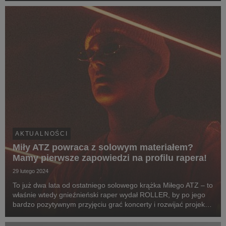
AKTUALNOŚCI
Miły ATZ powraca z solowym materiałem?
Mamy pierwsze zapowiedzi na profilu rapera!
29 lutego 2024
To już dwa lata od ostatniego solowego krążka Miłego ATZ – to
właśnie wtedy gnieźnieński raper wydał ROLLER, by po jego
bardzo pozytywnym przyjęciu grać koncerty i rozwijać projekt
ŚWIĘTY BASS, od czasu do czasu rzucając gościnną zwrotką
– raper pojawił się między innymi...