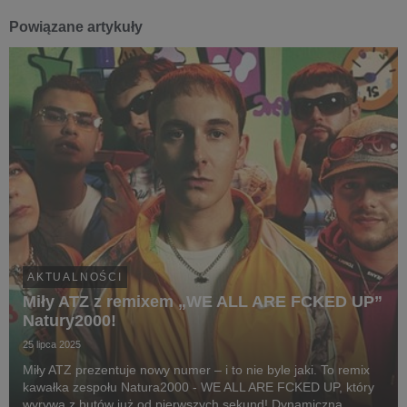
Powiązane artykuły
AKTUALNOŚCI
Miły ATZ z remixem „WE ALL ARE FCKED UP”
Natury2000!
25 lipca 2025
Miły ATZ prezentuje nowy numer – i to nie byle jaki. To remix
kawałka zespołu Natura2000 - WE ALL ARE FCKED UP, który
wyrywa z butów już od pierwszych sekund! Dynamiczna