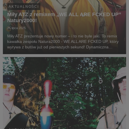
AKTUALNOŚCI
Miły ATZ z remixem „WE ALL ARE FCKED UP”
Natury2000!
25 lipca 2025
Miły ATZ prezentuje nowy numer – i to nie byle jaki. To remix
kawałka zespołu Natura2000 - WE ALL ARE FCKED UP, który
wyrywa z butów już od pierwszych sekund! Dynamiczna
perkusja, tłuste basy i syntezatory, rodem ze wschodniego
Londynu, brzmienie, które spokojnie wyciągn...