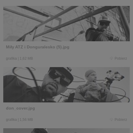
Miły ATZ i Donguralesko (5).jpg
grafika
|
1,62 MB
Pobierz
don_cover.jpg
grafika
|
1,56 MB
Pobierz