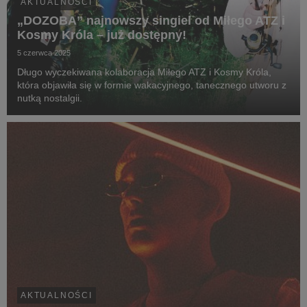
AKTUALNOŚCI
„DOZOBA” najnowszy singiel od Miłego ATZ i
Kosmy Króla – już dostępny!
5 czerwca 2025
Długo wyczekiwana kolaboracja Miłego ATZ i Kosmy Króla,
która objawiła się w formie wakacyjnego, tanecznego utworu z
nutką nostalgii.
AKTUALNOŚCI