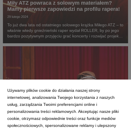
Miły ATZ powraca z solowym materiałem?
Mamy pierwsze zapowiedzi na profilu rapera!
29 lutego 2024
To już dwa lata od ostatniego solowego krążka Miłego ATZ – to
właśnie wtedy gnieźnieński raper wydał ROLLER, by po jego
bardzo pozytywnym przyjęciu grać koncerty i rozwijać projekt
ŚWIĘTY BASS, od czasu do czasu rzucając gościnną zwrotką
– raper pojawił się między innymi...
Używamy plików cookie do działania naszej strony
internetowej, analizowania Twojego korzystania z naszych
usług, zarządzania Twoimi preferencjami online i
personalizowania treści reklamowych. Akceptując nasze pliki
cookie, otrzymasz odpowiednie treści oraz funkcje mediów
społecznościowych, spersonalizowane reklamy i ulepszony