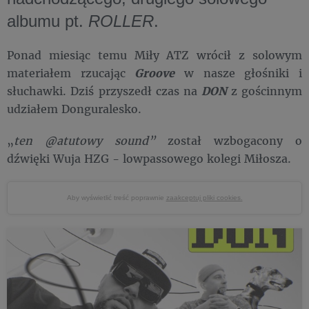
albumu pt.
ROLLER
.
Ponad miesiąc temu Miły ATZ wrócił z solowym
materiałem rzucając
Groove
w nasze głośniki i
słuchawki. Dziś przyszedł czas na
DON
z gościnnym
udziałem Donguralesko.
„
ten @atutowy sound”
został wzbogacony o
dźwięki Wuja HZG - lowpassowego kolegi Miłosza.
Aby wyświetlić treść poprawnie
zaakceptuj pliki cookies.