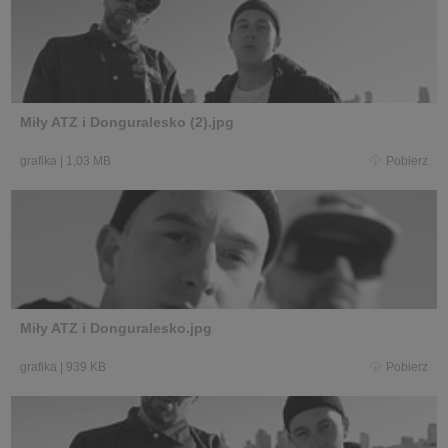
Miły ATZ i Donguralesko (2).jpg
grafika
|
1,03 MB
Pobierz
Miły ATZ i Donguralesko.jpg
grafika
|
939 KB
Pobierz