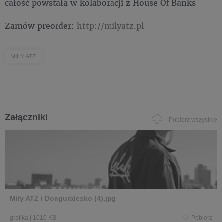
całość powstała w kolaboracji z House Of Banks
Zamów preorder:
http://milyatz.pl
MIŁY ATZ
Załączniki
Pobierz wszystkie
Miły ATZ i Donguralesko (4).jpg
grafika
|
1010 KB
Pobierz