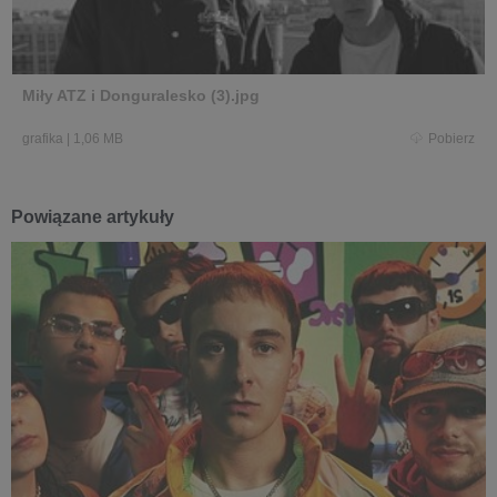
Miły ATZ i Donguralesko (3).jpg
grafika
|
1,06 MB
Pobierz
Powiązane artykuły