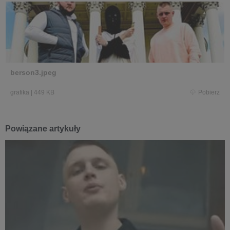
berson3.jpeg
grafika
|
449 KB
Pobierz
Powiązane artykuły