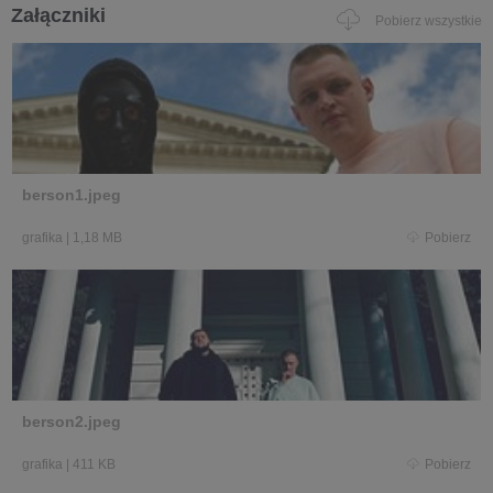
Załączniki
Pobierz wszystkie
berson1.jpeg
grafika
|
1,18 MB
Pobierz
berson2.jpeg
grafika
|
411 KB
Pobierz