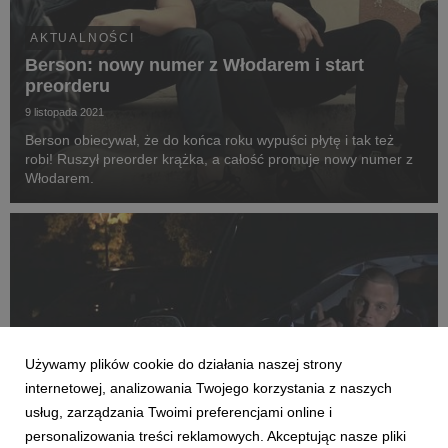
AKTUALNOŚCI
Berson: nowy numer z Włodarem i start
preorderu
9 listopada 2021
Berson obiecywał, że do końca roku wypuści płytę i tak też
robi! Ruszył preorder krążka, a całość promuje nowy numer z
Włodarem.
Używamy plików cookie do działania naszej strony
internetowej, analizowania Twojego korzystania z naszych
usług, zarządzania Twoimi preferencjami online i
personalizowania treści reklamowych. Akceptując nasze pliki