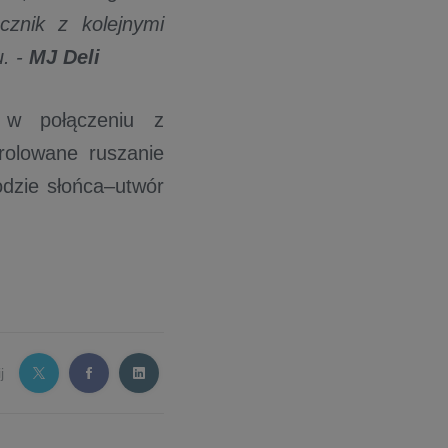
ącznik z kolejnymi
. -
MJ Deli
 w połączeniu z
rolowane ruszanie
odzie słońca–utwór
j