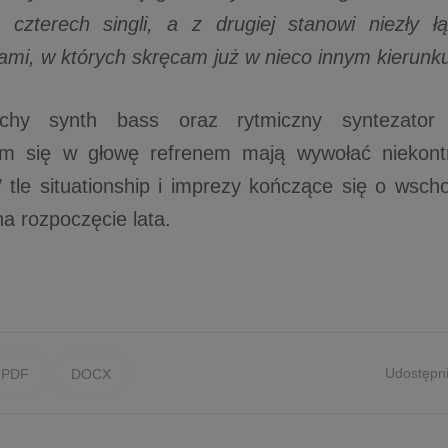
 czterech singli, a z drugiej stanowi niezły ł
mi, w których skręcam już w nieco innym kierunku
nchy synth bass oraz rytmiczny syntezator
ym się w głowę refrenem mają wywołać niekont
 tle situationship i imprezy kończące się o wsch
a rozpoczęcie lata.
Udostępni
PDF
DOCX