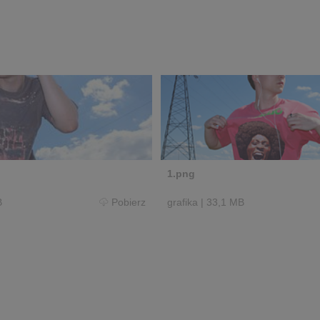
1.png
B
Pobierz
grafika
|
33,1 MB