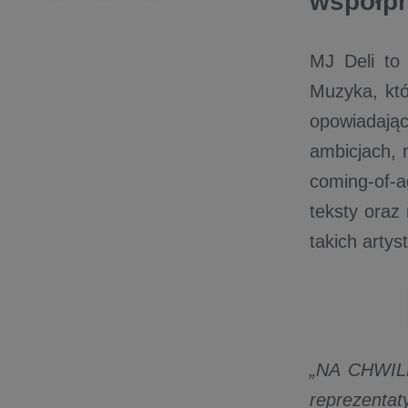
współpr
MJ Deli to
Muzyka, któ
opowiadając
ambicjach, 
coming-of-a
teksty oraz
takich artys
„NA CHWILĘ”
reprezent