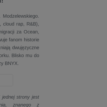
d!
a Modzelewskiego.
, cloud rap, R&B),
migracji za Ocean,
uje fanom historie
żniają dwujęzyczne
orku. Blisko mu do
czy BNYX.
jednej strony jest
enia, znanego z