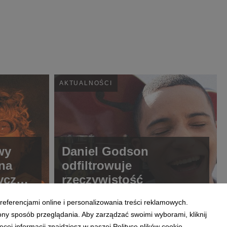
AKTUALNOŚCI
wy
Daniel Godson
 na
odfiltrowuje
ryczny
rzeczywistość
i w
referencjami online i personalizowania treści reklamowych.
ony sposób przeglądania. Aby zarządzać swoimi wyborami, kliknij
ej informacji znajdziesz w naszej Polityce plików cookie.