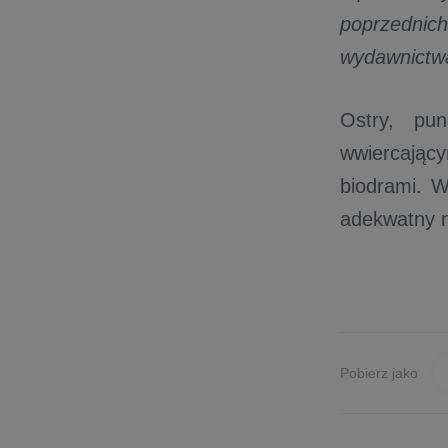
poprzednich
wydawnictwa
Ostry, pu
wwiercając
biodrami. W
adekwatny n
Pobierz jako