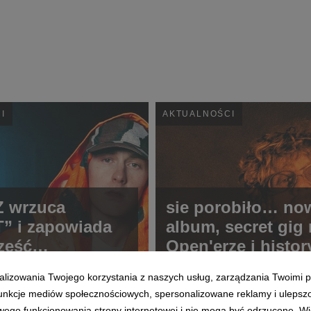
I
AKTUALNOŚCI
Z wrzuca
sie porobiło… no
” i zapowiada
album, secret gig
zęść
Open'erze i histo
TCORE
koncert na skoczn
alizowania Twojego korzystania z naszych usług, zarządzania Twoimi p
Wiśle
 funkcje mediów społecznościowych, spersonalizowane reklamy i ulepsz
wego funkcjonowania strony internetowej i nie mogą być odrzucone. Więc