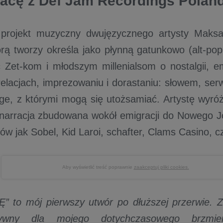
acę z Def Jam Recordings Polan
 projekt muzyczny dwujęzycznego artysty Maks
rą tworzy określa jako płynną gatunkowo (alt-pop
 Zet-kom i młodszym millenialsom o nostalgii, e
relacjach, imprezowaniu i dorastaniu: słowem, serw
ge, z którymi mogą się utożsamiać. Artystę wyró
 narracja zbudowana wokół emigracji do Nowego J
tów jak Sobel, Kid Laroi, schafter, Clams Casino, 
Aby wyświetlić treść poprawnie
zaakceptuj pliki cookies.
 to mój pierwszy utwór po dłuższej przerwie. Z 
atywny dla mojego dotychczasowego brzmi