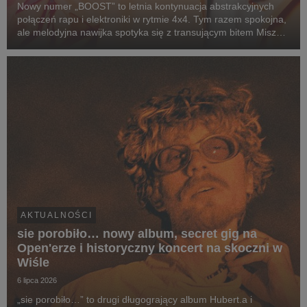
Nowy numer „BOOST” to letnia kontynuacja abstrakcyjnych
połączeń rapu i elektroniki w rytmie 4x4. Tym razem spokojna,
ale melodyjna nawijka spotyka się z transującym bitem Miszy
(alter ego producenckie Miłego), który zamiast jednego
wyraźnego dropu, prowadzi nas w progre...
AKTUALNOŚCI
sie porobiło… nowy album, secret gig na
Open'erze i historyczny koncert na skoczni w
Wiśle
6 lipca 2026
„sie porobiło…” to drugi długogrający album Hubert.a i