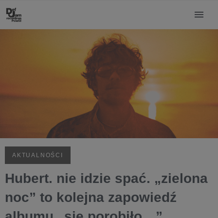
AKTUALNOŚCI
Hubert. nie idzie spać. „zielona
noc” to kolejna zapowiedź
albumu „sie porobiło…”