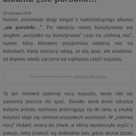
19 czerwca 2026
Hubert. prezentuje drugi singiel z nadchodzącego albumu
„sie porobiło…”
. Po otwarciu nowej bursztynowej ery
singlem „wszystko na bursztynowo” czas na „zieloną noc”,
numer, który klimatem przypomina ostatnią noc na
koloniach, kiedy wszyscy udają, że idą spać, ale wiadomo,
że dopiero wtedy zaczyna się najlepsza część wyjazdu.
Aby wyświetlić treść poprawnie
zaakceptuj pliki cookies.
To ten moment ostatniej nocy wyjazdu, kiedy nikt nie
zamierza jeszcze iść spać. Światło spod drzwi zdradza
kolejne pokoje, rozmowy przeciągają się do rana, a zwykły
korytarz staje się centrum wszystkich wydarzeń. W „zielonej
nocy” Hubert. wraca do chwili, w której wystarczyło wyjść z
pokoju, żeby znaleźć się dokładnie tam, gdzie akurat działo