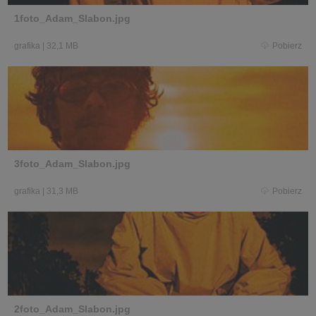
1foto_Adam_Slabon.jpg
grafika
|
32,1 MB
Pobierz
3foto_Adam_Slabon.jpg
grafika
|
31,3 MB
Pobierz
2foto_Adam_Slabon.jpg