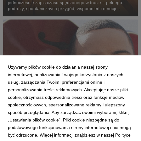
jednocześnie zapis czasu spędzonego w trasie – pełnego
podróży, spontanicznych przygód, wspomnień i emocji
przeżywanych po drugiej stronie sceny. To opowieść o drodze
z kolorowych bloków na największe festiwale w kra...
Używamy plików cookie do działania naszej strony
internetowej, analizowania Twojego korzystania z naszych
usług, zarządzania Twoimi preferencjami online i
personalizowania treści reklamowych. Akceptując nasze pliki
cookie, otrzymasz odpowiednie treści oraz funkcje mediów
społecznościowych, spersonalizowane reklamy i ulepszony
AKTUALNOŚCI
sposób przeglądania. Aby zarządzać swoimi wyborami, kliknij
Daniel Godson odfiltrowuje rzeczywistość
„Ustawienia plików cookie”. Pliki cookie niezbędne są do
26 czerwca 2026
podstawowego funkcjonowania strony internetowej i nie mogą
W nowym singlu o tytule “Esmeralda” Daniel śpiewa o walce o
być odrzucone. Więcej informacji znajdziesz w naszej Polityce
siebie w “perfekcyjnej rzeczywistości” social mediów. Piosenka