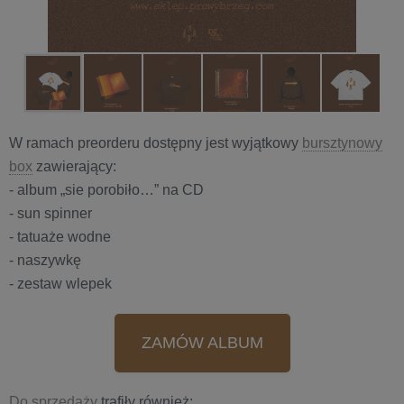
W ramach preorderu dostępny jest wyjątkowy
bursztynowy
box
zawierający:
- album „sie porobiło…” na CD
- sun spinner
- tatuaże wodne
- naszywkę
- zestaw wlepek
ZAMÓW ALBUM
Do sprzedaży
trafiły również: