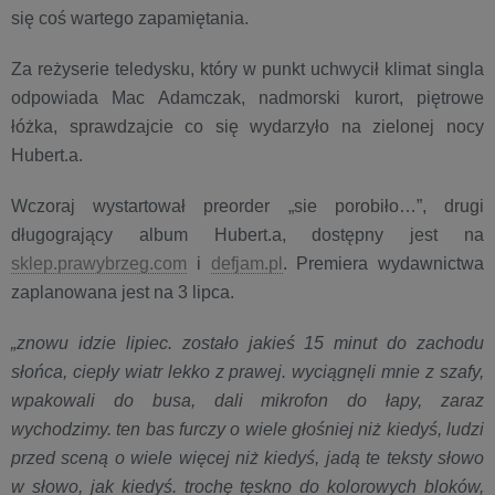
się coś wartego zapamiętania.
Za reżyserie teledysku, który w punkt uchwycił klimat singla
odpowiada Mac Adamczak, nadmorski kurort, piętrowe
łóżka, sprawdzajcie co się wydarzyło na zielonej nocy
Hubert.a. ​
Wczoraj wystartował preorder „sie porobiło…”, drugi
długogrający album Hubert.a, dostępny jest na
sklep.prawybrzeg.com
i
defjam.pl
. Premiera wydawnictwa
zaplanowana jest na 3 lipca.
„znowu idzie lipiec. zostało jakieś 15 minut do zachodu
słońca, ciepły wiatr lekko z prawej. wyciągnęli mnie z szafy,
wpakowali do busa, dali mikrofon do łapy, zaraz
wychodzimy. ten bas furczy o wiele głośniej niż kiedyś, ludzi
przed sceną o wiele więcej niż kiedyś, jadą te teksty słowo
w słowo, jak kiedyś. trochę tęskno do kolorowych bloków,