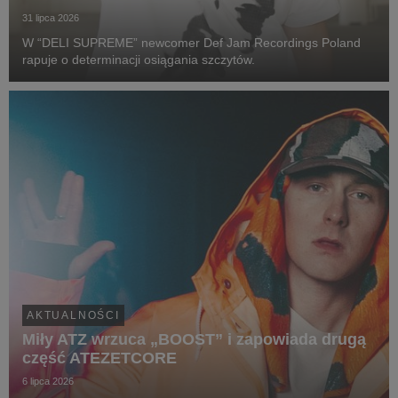
31 lipca 2026
W “DELI SUPREME” newcomer Def Jam Recordings Poland
rapuje o determinacji osiągania szczytów.
AKTUALNOŚCI
Miły ATZ wrzuca „BOOST” i zapowiada drugą
część ATEZETCORE
6 lipca 2026