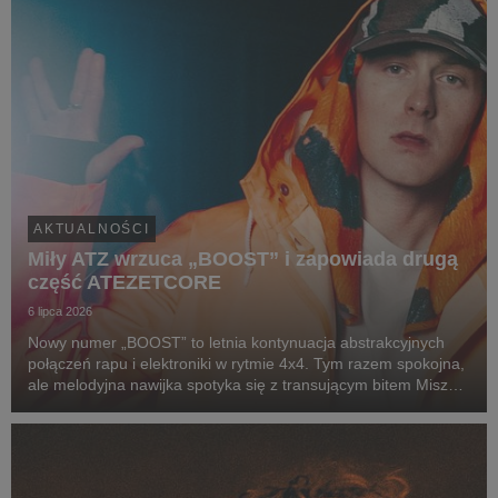
AKTUALNOŚCI
Miły ATZ wrzuca „BOOST” i zapowiada drugą
część ATEZETCORE
6 lipca 2026
Nowy numer „BOOST” to letnia kontynuacja abstrakcyjnych
połączeń rapu i elektroniki w rytmie 4x4. Tym razem spokojna,
ale melodyjna nawijka spotyka się z transującym bitem Miszy
(alter ego producenckie Miłego), który zamiast jednego
wyraźnego dropu, prowadzi nas w progre...