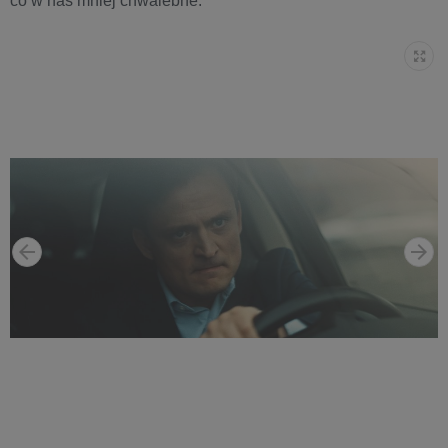
co w nas mniej chwalebne.