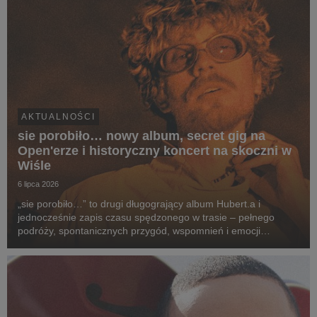
AKTUALNOŚCI
sie porobiło… nowy album, secret gig na
Open'erze i historyczny koncert na skoczni w
Wiśle
6 lipca 2026
„sie porobiło…” to drugi długogrający album Hubert.a i
jednocześnie zapis czasu spędzonego w trasie – pełnego
podróży, spontanicznych przygód, wspomnień i emocji
przeżywanych po drugiej stronie sceny. To opowieść o drodze
z kolorowych bloków na największe festiwale w kra...