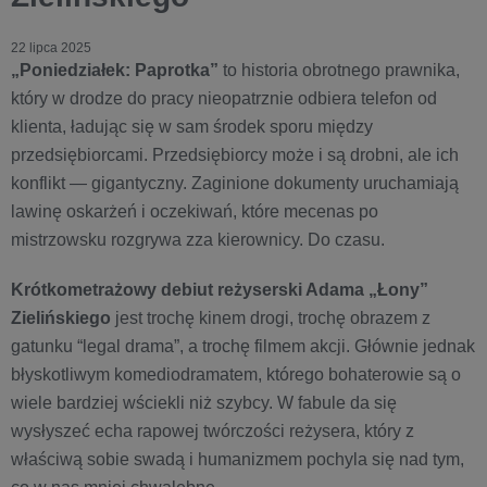
22 lipca 2025
„Poniedziałek: Paprotka”
to historia obrotnego prawnika,
który w drodze do pracy nieopatrznie odbiera telefon od
klienta, ładując się w sam środek sporu między
przedsiębiorcami. Przedsiębiorcy może i są drobni, ale ich
konflikt — gigantyczny. Zaginione dokumenty uruchamiają
lawinę oskarżeń i oczekiwań, które mecenas po
mistrzowsku rozgrywa zza kierownicy. Do czasu.
Krótkometrażowy debiut reżyserski Adama „Łony”
Zielińskiego
jest trochę kinem drogi, trochę obrazem z
gatunku “legal drama”, a trochę filmem akcji. Głównie jednak
błyskotliwym komediodramatem, którego bohaterowie są o
wiele bardziej wściekli niż szybcy. W fabule da się
wysłyszeć echa rapowej twórczości reżysera, który z
właściwą sobie swadą i humanizmem pochyla się nad tym,