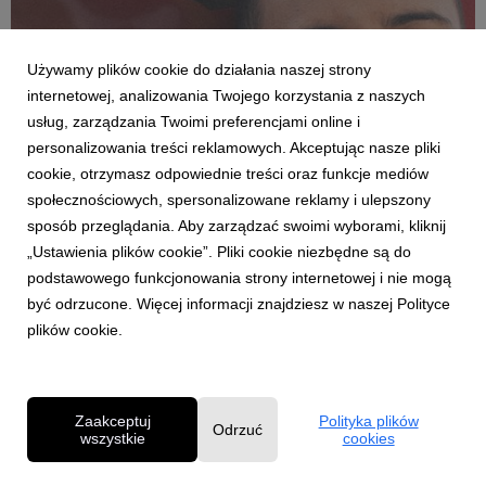
Używamy plików cookie do działania naszej strony
internetowej, analizowania Twojego korzystania z naszych
usług, zarządzania Twoimi preferencjami online i
personalizowania treści reklamowych. Akceptując nasze pliki
cookie, otrzymasz odpowiednie treści oraz funkcje mediów
społecznościowych, spersonalizowane reklamy i ulepszony
AKTUALNOŚCI
sposób przeglądania. Aby zarządzać swoimi wyborami, kliknij
Daniel Godson odfiltrowuje rzeczywistość
„Ustawienia plików cookie”. Pliki cookie niezbędne są do
26 czerwca 2026
podstawowego funkcjonowania strony internetowej i nie mogą
W nowym singlu o tytule “Esmeralda” Daniel śpiewa o walce o
być odrzucone. Więcej informacji znajdziesz w naszej Polityce
siebie w “perfekcyjnej rzeczywistości” social mediów. Piosenka
plików cookie.
jest częścią kampanii społecznej Universal Music Polska i PZU
OdFiltrujRzeczywistość.
Zaakceptuj
Polityka plików
Odrzuć
wszystkie
cookies