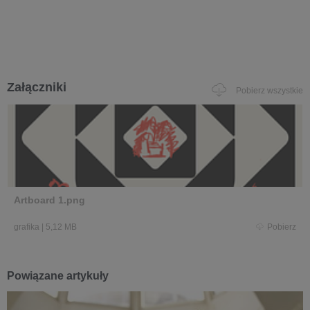
Załączniki
Pobierz wszystkie
Artboard 1.png
grafika
|
5,12 MB
Pobierz
Powiązane artykuły