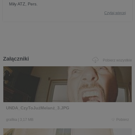
Miły ATZ, Pers.
Czytaj więcej
Załączniki
Pobierz wszystkie
UNDA_CzyToJużMelanż_3.JPG
grafika
|
3,17 MB
Pobierz