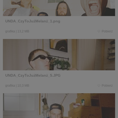
UNDA_CzyToJużMelanż_1.png
grafika
|
13,2 MB
Pobierz
UNDA_CzyToJużMelanż_5.JPG
grafika
|
10,3 MB
Pobierz