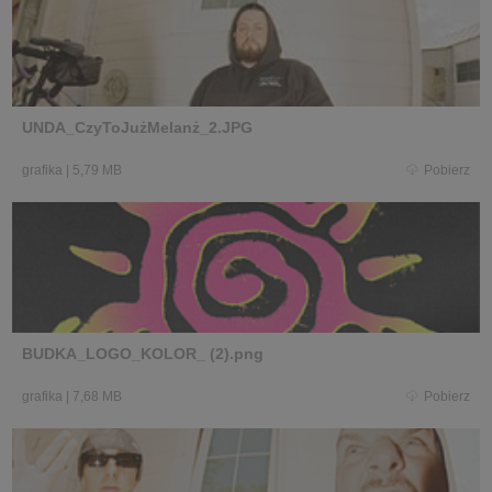
UNDA_CzyToJużMelanż_2.JPG
grafika
|
5,79 MB
Pobierz
BUDKA_LOGO_KOLOR_ (2).png
grafika
|
7,68 MB
Pobierz