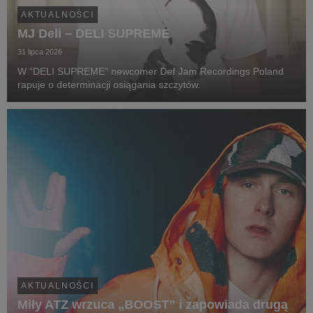
AKTUALNOŚCI
MJ Deli – DELI SUPREME
31 lipca 2026
W “DELI SUPREME” newcomer Def Jam Recordings Poland
rapuje o determinacji osiągania szczytów.
AKTUALNOŚCI
Miły ATZ wrzuca „BOOST” i zapowiada drugą