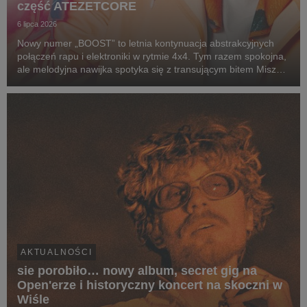
część ATEZETCORE
6 lipca 2026
Nowy numer „BOOST” to letnia kontynuacja abstrakcyjnych
połączeń rapu i elektroniki w rytmie 4x4. Tym razem spokojna,
ale melodyjna nawijka spotyka się z transującym bitem Miszy
(alter ego producenckie Miłego), który zamiast jednego
wyraźnego dropu, prowadzi nas w progre...
AKTUALNOŚCI
sie porobiło… nowy album, secret gig na
Open'erze i historyczny koncert na skoczni w
Wiśle