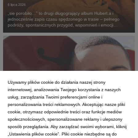
6 lipca 2026
„sie porobiło…” to drugi długogrający album Hubert.a i
jednocześnie zapis czasu spędzonego w trasie – pełnego
podróży, spontanicznych przygód, wspomnień i emocji
przeżywanych po drugiej stronie sceny. To opowieść o drodze
z kolorowych bloków na największe festiwale w kra...
Używamy plików cookie do działania naszej strony
internetowej, analizowania Twojego korzystania z naszych
usług, zarządzania Twoimi preferencjami online i
personalizowania treści reklamowych. Akceptując nasze pliki
cookie, otrzymasz odpowiednie treści oraz funkcje mediów
społecznościowych, spersonalizowane reklamy i ulepszony
AKTUALNOŚCI
sposób przeglądania. Aby zarządzać swoimi wyborami, kliknij
Daniel Godson odfiltrowuje rzeczywistość
„Ustawienia plików cookie”. Pliki cookie niezbędne są do
26 czerwca 2026