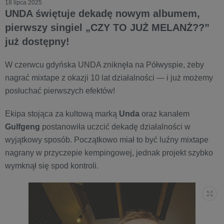
18 lipca 2025
UNDA świętuje dekadę nowym albumem,
pierwszy singiel „CZY TO JUŻ MELANŻ??”
już dostępny!
W czerwcu gdyńska UNDA zniknęła na Półwyspie, żeby
nagrać mixtape z okazji 10 lat działalności — i już możemy
posłuchać pierwszych efektów!
Ekipa stojąca za kultową marką
Unda
oraz kanałem
Gulfgeng
postanowiła uczcić dekadę działalności w
wyjątkowy sposób. Początkowo miał to być luźny mixtape
nagrany w przyczepie kempingowej, jednak projekt szybko
wymknął się spod kontroli.