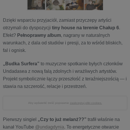
Dzięki wsparciu przyjaciół, zamiast przyczepy artyści
otrzymali do dyspozycji
tiny house na terenie Chałup 6
.
Efekt?
Pełnoprawny album
, nagrany w naturalnych
warunkach, z dala od studiów i presji, za to wśród bliskich,
fal i ognisk.
„Budka Surfera”
to muzyczne spotkanie byłych członków
Undadasea z nową falą zdolnych i wrażliwych artystów.
Projekt symbolicznie łączy przeszłość z teraźniejszością — i
stawia na szczerość, relacje i przestrzeń.
Aby wyświetlić treść poprawnie
zaakceptuj pliki cookies.
Pierwszy singiel
„Czy to już melanż??”
trafił właśnie na
kanał YouTube
@undagdynia
. To energetyczne otwarcie