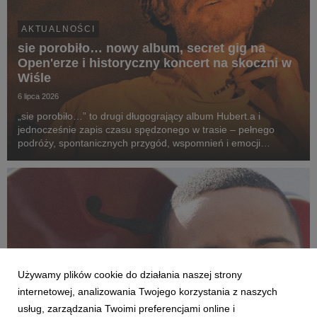
AKTUALNOŚCI
sie porobiło… nowy album, secret gig na
Open'erze i historyczny koncert na skoczni w
Wiśle
6 lipca 2026
„sie porobiło…” to drugi długogrający album Hubert.a i
jednocześnie zapis czasu spędzonego w trasie – pełnego
podróży, spontanicznych przygód, wspomnień i emocji
przeżywanych po drugiej stronie sceny. To opowieść o drodze
z kolorowych bloków na największe festiwale w kra...
Używamy plików cookie do działania naszej strony
internetowej, analizowania Twojego korzystania z naszych
usług, zarządzania Twoimi preferencjami online i