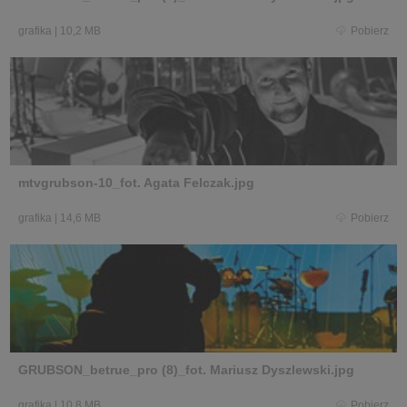
grafika
|
10,2 MB
Pobierz
mtvgrubson-10_fot. Agata Felczak.jpg
grafika
|
14,6 MB
Pobierz
GRUBSON_betrue_pro (8)_fot. Mariusz Dyszlewski.jpg
grafika
|
10,8 MB
Pobierz