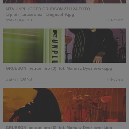
MTV UNPLUGGED GRUBSON 271124 FOTO
@piotr_tarasewicz - @cgm.pl-9.jpg
grafika
|
8,47 MB
Pobierz
GRUBSON_betrue_pro (3)_fot. Mariusz Dyszlewski.jpg
grafika
|
7,08 MB
Pobierz
GRUBSON_betrue_pro (6)_fot. Mariusz Dyszlewski.jpg