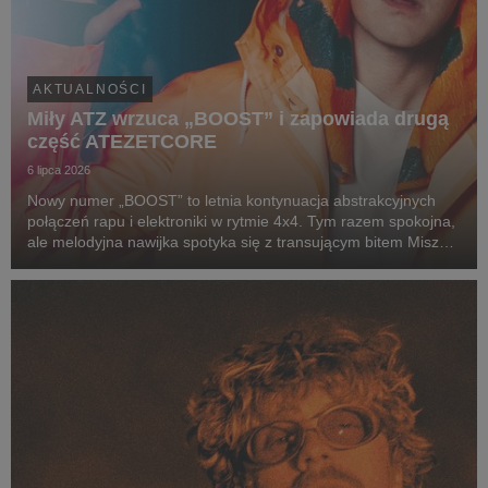
AKTUALNOŚCI
Miły ATZ wrzuca „BOOST” i zapowiada drugą
część ATEZETCORE
6 lipca 2026
Nowy numer „BOOST” to letnia kontynuacja abstrakcyjnych
połączeń rapu i elektroniki w rytmie 4x4. Tym razem spokojna,
ale melodyjna nawijka spotyka się z transującym bitem Miszy
(alter ego producenckie Miłego), który zamiast jednego
wyraźnego dropu, prowadzi nas w progre...