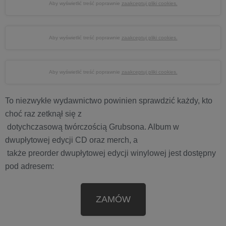
Aby wyświetlić treść poprawnie
zaakceptuj pliki cookies.
Aby wyświetlić treść poprawnie
zaakceptuj pliki cookies.
Aby wyświetlić treść poprawnie
zaakceptuj pliki cookies.
To niezwykłe wydawnictwo powinien sprawdzić każdy, kto
choć raz zetknął się z
dotychczasową twórczością Grubsona. Album w
dwupłytowej edycji CD oraz merch, a
także preorder dwupłytowej edycji winylowej jest dostępny
pod adresem:
ZAMÓW