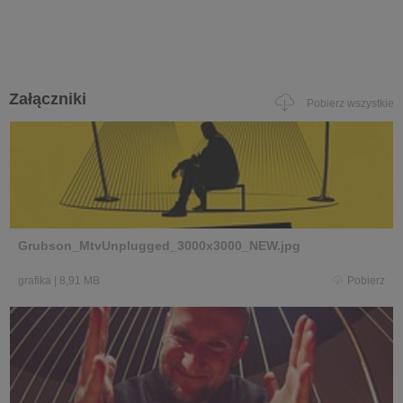
Załączniki
Pobierz wszystkie
Grubson_MtvUnplugged_3000x3000_NEW.jpg
grafika
|
8,91 MB
Pobierz