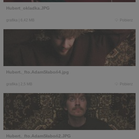
Hubert_okladka.JPG
grafika
|
6,42 MB
Pobierz
Hubert._fto.AdamSłaboń4.jpg
grafika
|
2,5 MB
Pobierz
Hubert._fto.AdamSłaboń2.JPG