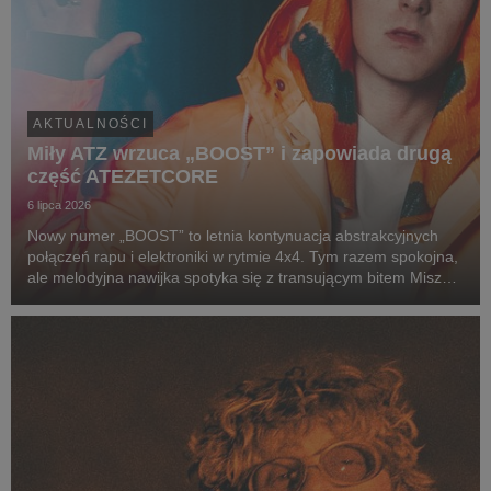
AKTUALNOŚCI
Miły ATZ wrzuca „BOOST” i zapowiada drugą
część ATEZETCORE
6 lipca 2026
Nowy numer „BOOST” to letnia kontynuacja abstrakcyjnych
połączeń rapu i elektroniki w rytmie 4x4. Tym razem spokojna,
ale melodyjna nawijka spotyka się z transującym bitem Miszy
(alter ego producenckie Miłego), który zamiast jednego
wyraźnego dropu, prowadzi nas w progre...