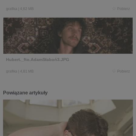
grafika
|
4,62 MB
Pobierz
Hubert._fto.AdamSłaboń3.JPG
grafika
|
4,81 MB
Pobierz
Powiązane artykuły