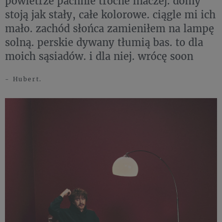
powietrze pachnie troche inaczej. domy
stoją jak stały, całe kolorowe. ciągle mi ich
mało. zachód słońca zamieniłem na lampę
solną. perskie dywany tłumią bas. to dla
moich sąsiadów. i dla niej. wrócę soon
- Hubert.