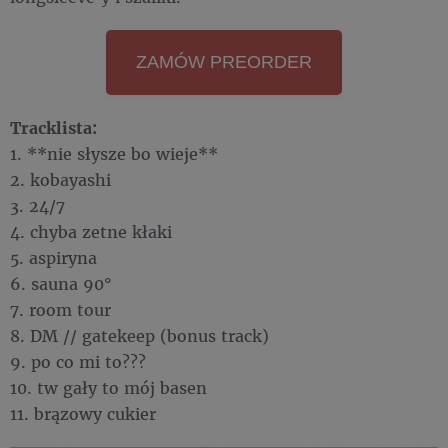
ZAMÓW PREORDER
Tracklista:
1. **nie słysze bo wieje**
2. kobayashi
3. 24/7
4. chyba zetne kłaki
5. aspiryna
6. sauna 90°
7. room tour
8. DM // gatekeep (bonus track)
9. po co mi to???
10. tw gały to mój basen
11. brązowy cukier