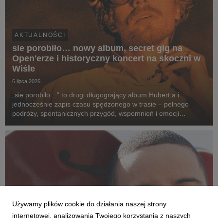
AKTUALNOŚCI
sie porobiło… nowy album, secret gig na
Open'erze i historyczny koncert na skoczni w
Wiśle
6 lipca 2026
„sie porobiło…” to drugi długogrający album Hubert.a i
jednocześnie zapis czasu spędzonego w trasie – pełnego
podróży, spontanicznych przygód, wspomnień i emocji
przeżywanych po drugiej stronie sceny. To opowieść o drodze
z kolorowych bloków na największe festiwale w kra...
Używamy plików cookie do działania naszej strony
internetowej, analizowania Twojego korzystania z naszych