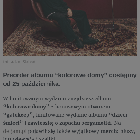
fot. Adam Słaboń
Preorder albumu “kolorowe domy” dostępny
od 25 października.
W limitowanym wydaniu znajdziesz album
“kolorowe domy”
z bonusowym utworem
“gatekeep”
, limitowane wydanie albumu
“dzieci
śmieci”
i
zawieszkę o zapachu bergamotki
. Na
defjam.pl
pojawił się także wyjątkowy
merch
: bluzy,
longsleeve’y i szaliki.