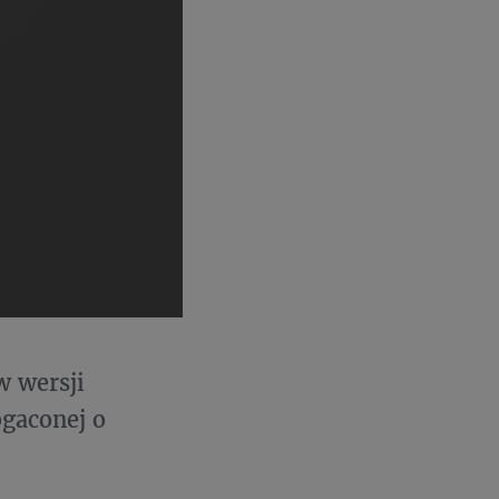
w wersji
ogaconej o