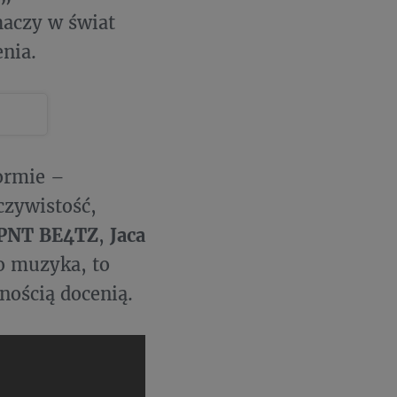
aczy w świat
nia.
ormie –
czywistość,
PNT BE4TZ
,
Jaca
ko muzyka, to
nością docenią.