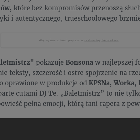
rów,
które bez kompromisów przenoszą słuch
ryki i autentycznego, trueschoolowego brzmie
Aby wyświetlić treść poprawnie
zaakceptuj pliki cookies.
letmistrz"
pokazuje
Bonsona
w najlepszej f
ie teksty, szczerość i ostre spojrzenie na rze
to oprawione w produkcje od
KPSNa, Worka
,
parte cutami
DJ Te
. „Baletmistrz” to nie tyl
owieść pełna emocji, którą fani rapera z pew