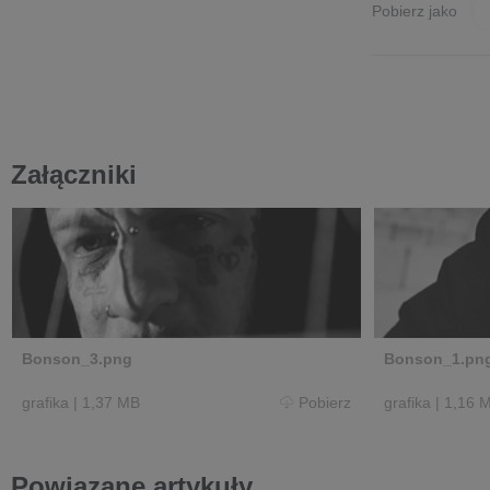
Pobierz jako
Załączniki
Bonson_3.png
Bonson_1.pn
grafika
|
1,37 MB
Pobierz
grafika
|
1,16 
Powiązane artykuły