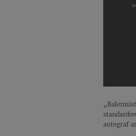
„Baletmist
standardow
autograf a