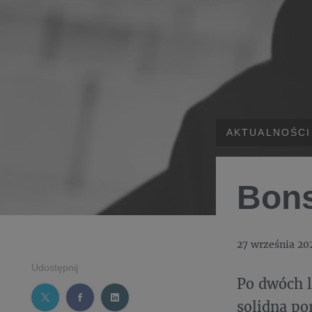
AKTUALNOŚCI
Bons
27 września 20
Udostępnij
Po dwóch l
solidną po