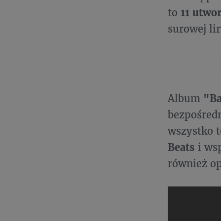
to
11 utwo
surowej li
Album
"Ba
bezpośredn
wszystko 
Beats
i ws
również op