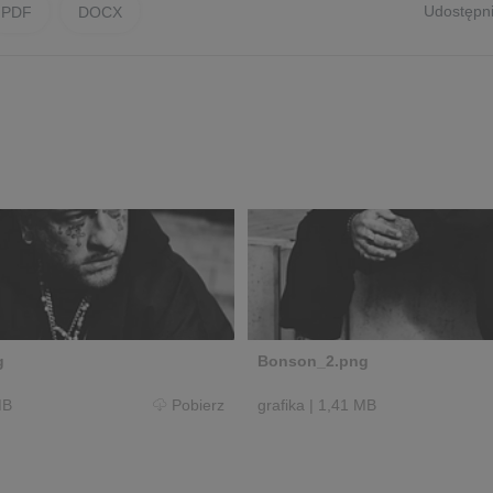
Udostępni
PDF
DOCX
g
Bonson_2.png
MB
Pobierz
grafika
|
1,41 MB