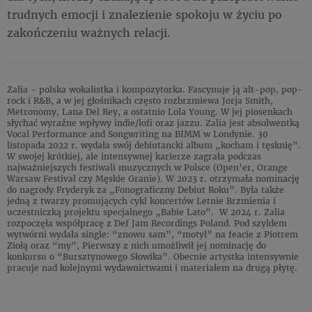
trudnych emocji i znalezienie spokoju w życiu po
zakończeniu ważnych relacji.
Zalia - polska wokalistka i kompozytorka. Fascynuje ją alt-pop, pop-
rock i R&B, a w jej głośnikach często rozbrzmiewa Jorja Smith,
Metronomy, Lana Del Rey, a ostatnio Lola Young. W jej piosenkach
słychać wyraźne wpływy indie/lofi oraz jazzu. Zalia jest absolwentką
Vocal Performance and Songwriting na BIMM w Londynie. 30
listopada 2022 r. wydała swój debiutancki album „kocham i tęsknię”.
W swojej krótkiej, ale intensywnej karierze zagrała podczas
najważniejszych festiwali muzycznych w Polsce (Open’er, Orange
Warsaw Festival czy Męskie Granie). W 2023 r. otrzymała nominację
do nagrody Fryderyk za „Fonograficzny Debiut Roku”. Była także
jedną z twarzy promujących cykl koncertów Letnie Brzmienia i
uczestniczką projektu specjalnego „Babie Lato”. W 2024 r. Zalia
rozpoczęła współpracę z Def Jam Recordings Poland. Pod szyldem
wytwórni wydała single: “znowu sam”, “motyl” na feacie z Piotrem
Ziołą oraz “my”, Pierwszy z nich umożliwił jej nominację do
konkursu o “Bursztynowego Słowika”. Obecnie artystka intensywnie
pracuje nad kolejnymi wydawnictwami i materiałem na drugą płytę.