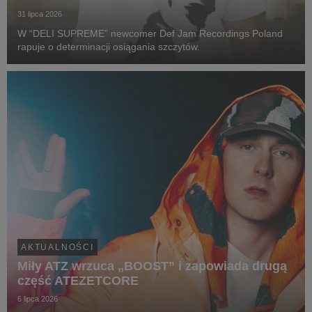
31 lipca 2026
W “DELI SUPREME” newcomer Def Jam Recordings Poland
rapuje o determinacji osiągania szczytów.
AKTUALNOŚCI
Miły ATZ wrzuca „BOOST” i zapowiada drugą
część ATEZETCORE
6 lipca 2026