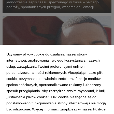
jednocześnie zapis czasu spędzonego w trasie – pełnego
podróży, spontanicznych przygód, wspomnień i emocji
przeżywanych po drugiej stronie sceny. To opowieść o drodze
z kolorowych bloków na największe festiwale w kra...
Używamy plików cookie do działania naszej strony
internetowej, analizowania Twojego korzystania z naszych
usług, zarządzania Twoimi preferencjami online i
personalizowania treści reklamowych. Akceptując nasze pliki
cookie, otrzymasz odpowiednie treści oraz funkcje mediów
społecznościowych, spersonalizowane reklamy i ulepszony
AKTUALNOŚCI
sposób przeglądania. Aby zarządzać swoimi wyborami, kliknij
Daniel Godson odfiltrowuje rzeczywistość
„Ustawienia plików cookie”. Pliki cookie niezbędne są do
26 czerwca 2026
podstawowego funkcjonowania strony internetowej i nie mogą
W nowym singlu o tytule “Esmeralda” Daniel śpiewa o walce o
być odrzucone. Więcej informacji znajdziesz w naszej Polityce
siebie w “perfekcyjnej rzeczywistości” social mediów. Piosenka