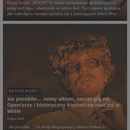
Nowy numer „BOOST” to letnia kontynuacja abstrakcyjnych
połączeń rapu i elektroniki w rytmie 4x4. Tym razem spokojna,
ale melodyjna nawijka spotyka się z transującym bitem Miszy
(alter ego producenckie Miłego), który zamiast jednego
wyraźnego dropu, prowadzi nas w progre...
AKTUALNOŚCI
sie porobiło… nowy album, secret gig na
Open'erze i historyczny koncert na skoczni w
Wiśle
6 lipca 2026
„sie porobiło…” to drugi długogrający album Hubert.a i