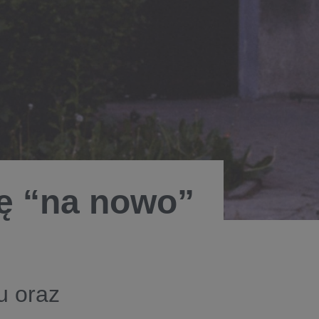
ię “na nowo”
u oraz