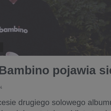
 Bambino pojawia s
24
cesie drugiego solowego album