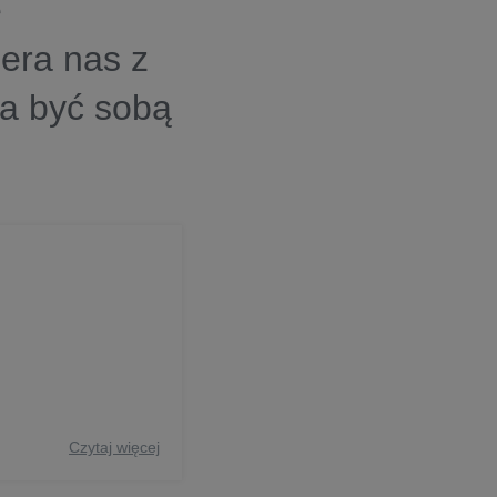
e
iera nas z
a być sobą
Czytaj więcej