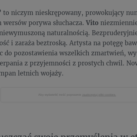
”
to niczym nieskrępowany, prowokujący num
h wersów porywa słuchacza.
Vito
niezmiennie
niewymuszoną naturalnością. Bezpruderyjnie
ość i zaraża beztroską. Artysta na potęgę baw
c do pozostawienia wszelkich zmartwień, wy
zerpania z przyjemności z prostych chwil. Now
mpan letnich wojaży.
Aby wyświetlić treść poprawnie
zaakceptuj pliki cookies.