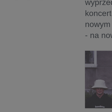
wyprzed
koncert
nowym 
-
na no