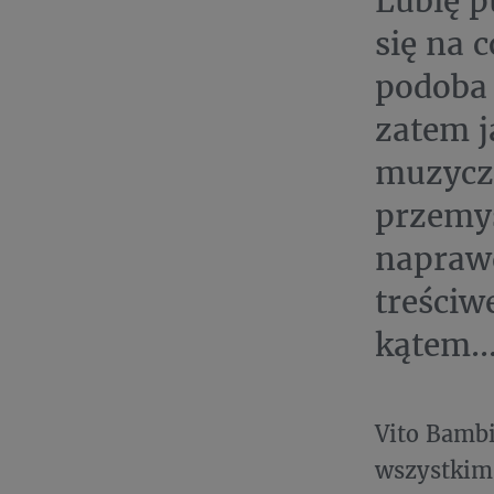
Lubię p
się na 
podoba 
zatem j
muzycz
przemyś
naprawd
treściw
kątem..
Vito Bambi
wszystkim