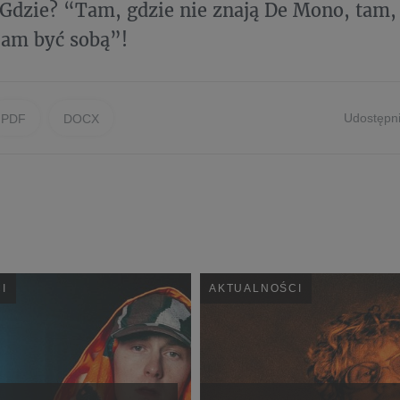
Gdzie? “Tam, gdzie nie znają De Mono, tam,
am być sobą”!
Udostępni
PDF
DOCX
I
AKTUALNOŚCI