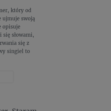
er, który od
 ujmuje swoją
 opisuje
i się słowami,
rwania się z
y singiel to