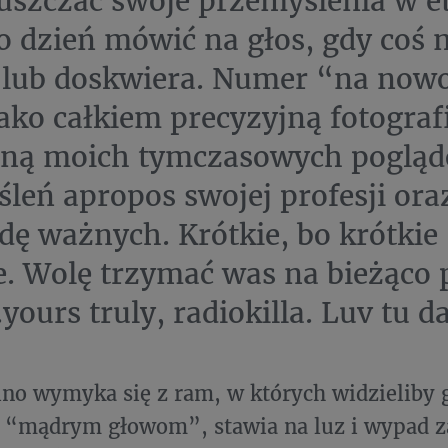
uszczać swoje przemyślenia w e
co dzień mówić na głos, gdy coś m
lub doskwiera. Numer “na nowo
ako całkiem precyzyjną fotograf
ną moich tymczasowych pogląd
leń apropos swojej profesji ora
ę ważnych. Krótkie, bo krótkie 
e. Wolę trzymać was na bieżąco
.yours truly, radiokilla. Luv tu 
no wymyka się z ram, w których widzieliby 
 “mądrym głowom”, stawia na luz i wypad z