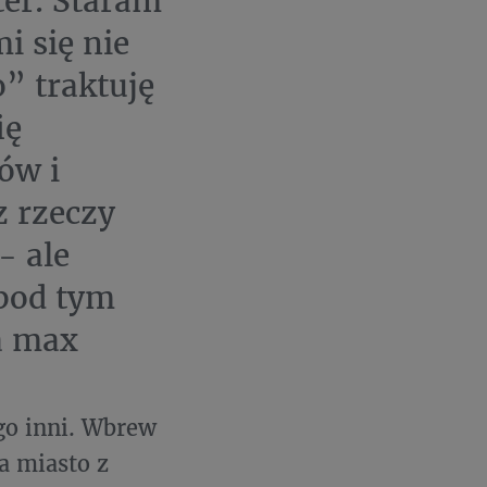
ter. Staram
i się nie
” traktuję
ię
ów i
z rzeczy
- ale
 pod tym
da max
go inni. Wbrew
a miasto z