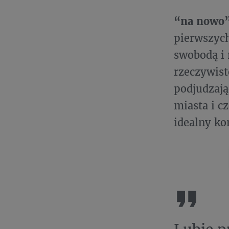
“na nowo
pierwszyc
swobodą i 
rzeczywist
podjudzają
miasta i c
idealny ko