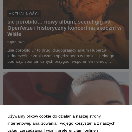
AKTUALNOŚCI
sie porobiło… nowy album, secret gig na
Open'erze i historyczny koncert na skoczni w
Wiśle
6 lipca 2026
„sie porobiło…” to drugi długogrający album Hubert.a i
jednocześnie zapis czasu spędzonego w trasie – pełnego
podróży, spontanicznych przygód, wspomnień i emocji
przeżywanych po drugiej stronie sceny. To opowieść o drodze
z kolorowych bloków na największe festiwale w kra...
Używamy plików cookie do działania naszej strony
internetowej, analizowania Twojego korzystania z naszych
usług, zarządzania Twoimi preferencjami online i