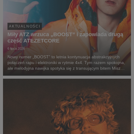
AKTUALNOŚCI
Miły ATZ wrzuca „BOOST” i zapowiada drugą
część ATEZETCORE
6 lipca 2026
Nowy numer „BOOST” to letnia kontynuacja abstrakcyjnych
połączeń rapu i elektroniki w rytmie 4x4. Tym razem spokojna,
ale melodyjna nawijka spotyka się z transującym bitem Miszy
(alter ego producenckie Miłego), który zamiast jednego
wyraźnego dropu, prowadzi nas w progre...