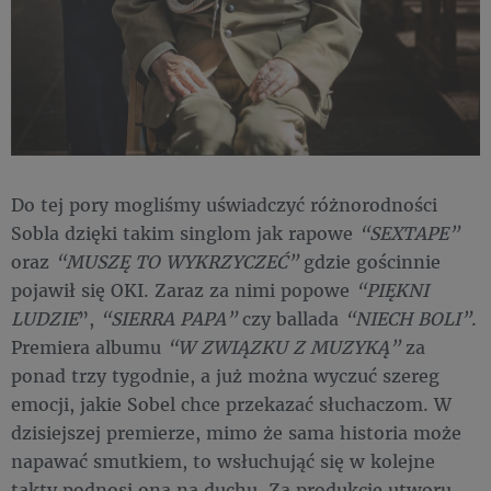
Do tej pory mogliśmy uświadczyć różnorodności
Sobla dzięki takim singlom jak rapowe
“SEXTAPE”
oraz
“MUSZĘ TO WYKRZYCZEĆ”
gdzie gościnnie
pojawił się OKI. Zaraz za nimi popowe
“PIĘKNI
LUDZIE
”,
“SIERRA PAPA”
czy
ballada
“NIECH BOLI”
.
Premiera albumu
“W ZWIĄZKU Z MUZYKĄ”
za
ponad trzy tygodnie, a już można wyczuć szereg
emocji, jakie Sobel chce przekazać słuchaczom. W
dzisiejszej premierze, mimo że sama historia może
napawać smutkiem, to wsłuchująć się w kolejne
takty podnosi ona na duchu. Za produkcję utworu