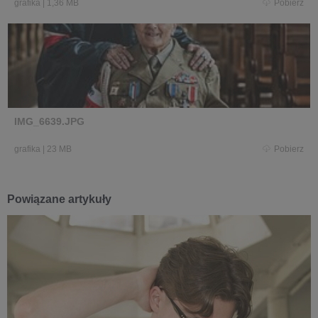
grafika
|
1,36 MB
Pobierz
IMG_6639.JPG
grafika
|
23 MB
Pobierz
Powiązane artykuły