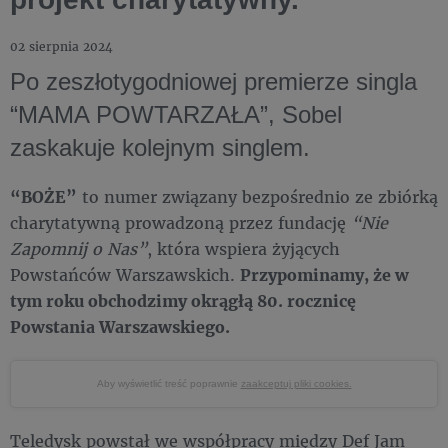
02 sierpnia 2024
Po zeszłotygodniowej premierze singla
“MAMA POWTARZAŁA”, Sobel
zaskakuje kolejnym singlem.
“BOŻE”
to numer związany bezpośrednio ze zbiórką
charytatywną prowadzoną przez fundację
“Nie
Zapomnij o Nas”
, która wspiera żyjących
Powstańców Warszawskich.
Przypominamy, że w
tym roku obchodzimy okrągłą 80. rocznicę
Powstania Warszawskiego.
Aby wyświetlić treść poprawnie
zaakceptuj pliki cookies.
Teledysk powstał we współpracy między Def Jam