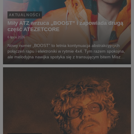
AKTUALNOŚCI
Miły ATZ wrzuca „BOOST” i zapowiada drugą
część ATEZETCORE
6 lipca 2026
Nowy numer „BOOST” to letnia kontynuacja abstrakcyjnych
połączeń rapu i elektroniki w rytmie 4x4. Tym razem spokojna,
ale melodyjna nawijka spotyka się z transującym bitem Miszy
(alter ego producenckie Miłego), który zamiast jednego
wyraźnego dropu, prowadzi nas w progre...