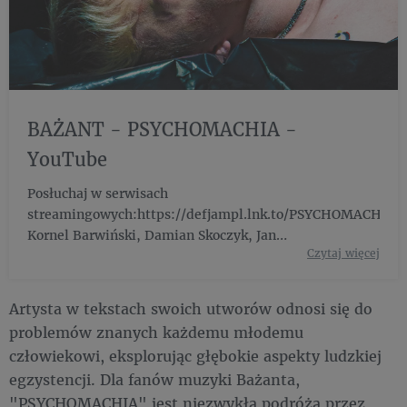
BAŻANT - PSYCHOMACHIA -
YouTube
Posłuchaj w serwisach
streamingowych:https://defjampl.lnk.to/PSYCHOMACHIAm
Kornel Barwiński, Damian Skoczyk, Jan
Czytaj więcej
Bieleckiprodukcja: Kornel Barwiński vi...
Artysta w tekstach swoich utworów odnosi się do
problemów znanych każdemu młodemu
człowiekowi, eksplorując głębokie aspekty ludzkiej
egzystencji. Dla fanów muzyki Bażanta,
"PSYCHOMACHIA" jest niezwykłą podróżą przez