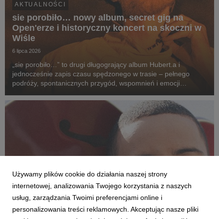
AKTUALNOŚCI
sie porobiło… nowy album, secret gig na
Open'erze i historyczny koncert na skoczni w
Wiśle
6 lipca 2026
„sie porobiło…” to drugi długogrający album Hubert.a i
jednocześnie zapis czasu spędzonego w trasie – pełnego
podróży, spontanicznych przygód, wspomnień i emocji
przeżywanych po drugiej stronie sceny. To opowieść o drodze
z kolorowych bloków na największe festiwale w kra...
Używamy plików cookie do działania naszej strony
internetowej, analizowania Twojego korzystania z naszych
usług, zarządzania Twoimi preferencjami online i
personalizowania treści reklamowych. Akceptując nasze pliki