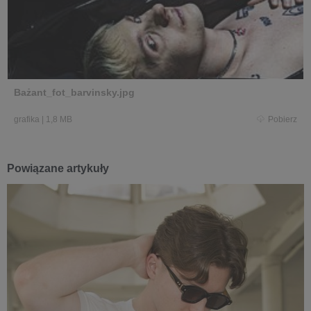
Bażant_fot_barvinsky.jpg
grafika
|
1,8 MB
Pobierz
Powiązane artykuły