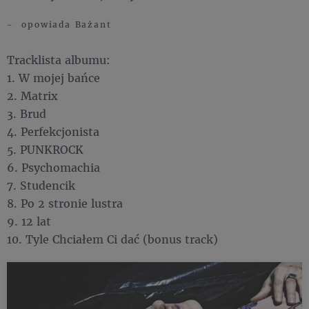
- opowiada Bażant
Tracklista albumu:
1. W mojej bańce
2. Matrix
3. Brud
4. Perfekcjonista
5. PUNKROCK
6. Psychomachia
7. Studencik
8. Po 2 stronie lustra
9. 12 lat
10. Tyle Chciałem Ci dać (bonus track)