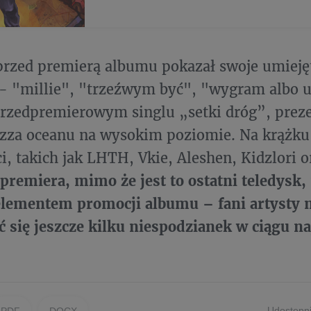
przed premierą albumu pokazał swoje umieję
- "millie", "trzeźwym być", "wygram albo 
rzedpremierowym singlu „setki dróg”, preze
zza oceanu na wysokim poziomie. Na krążku 
ci, takich jak LHTH, Vkie, Aleshen, Kidzlori o
 premiera, mimo że jest to ostatni teledysk, 
elementem promocji albumu – fani artysty
 się jeszcze kilku niespodzianek w ciągu na
Udostępni
PDF
DOCX