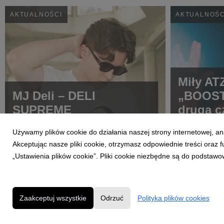
AKTUALNOŚCI
AKTUALNOŚC
Miły AT
MJ Deli – DELI
„BOOST
SUPREME
drugą c
ATEZE
Używamy plików cookie do działania naszej strony internetowej, an
Akceptując nasze pliki cookie, otrzymasz odpowiednie treści oraz
„Ustawienia plików cookie”. Pliki cookie niezbędne są do podstawo
Zaakceptuj wszystkie
Odrzuć
Polityka plików cookies