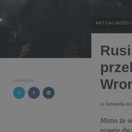
AKTUALNOŚCI
Rusi
prze
Wron
Udostępnij
21 listopada 20
Mimo że o
prawie dwa