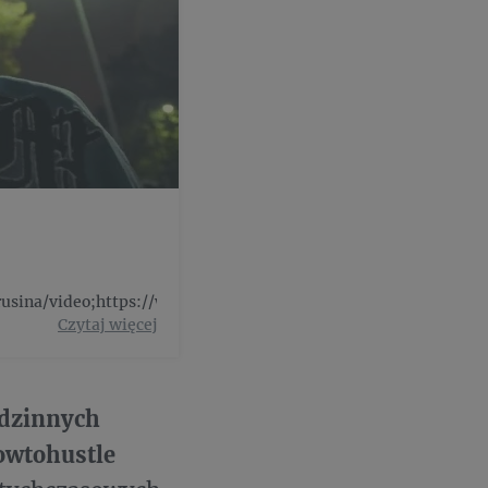
usina/video;https://www.instagram.co...
Czytaj więcej
odzinnych
owtohustle