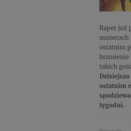
Raper już 
numerach 
ostatnim p
brzmienie 
takich goś
Dzisiejsza
ostatnim 
spodziewać
tygodni.
Pobierz jako