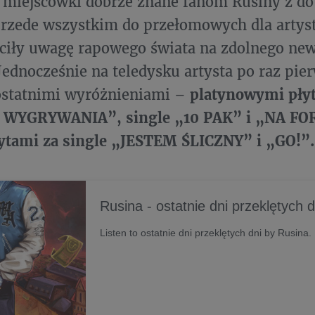
e miejscówki dobrze znane fanom Rusiny z d
przede wszystkim do przełomowych dla artys
óciły uwagę rapowego świata na zdolnego ne
Jednocześnie na teledysku artysta po raz pie
 ostatnimi wyróżnieniami –
platynowymi pły
WYGRYWANIA”, single „10 PAK” i „NA FO
łytami za single „JESTEM ŚLICZNY” i „GO!”.
Rusina - ostatnie dni przeklętych d
Listen to ostatnie dni przeklętych dni by Rusina.