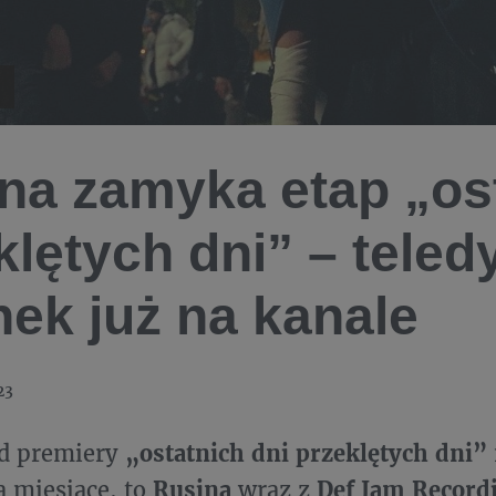
na zamyka etap „ost
klętych dni” – teled
ek już na kanale
23
d premiery
„ostatnich dni przeklętych dni”
 miesiące, to
Rusina
wraz z
Def Jam Record