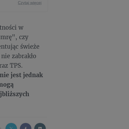
Czytaj więcej
tności w
umrę", czy
ntując świeże
nie zabrakło
raz TPS.
nie jest jednak
 mogą
jbliższych
j