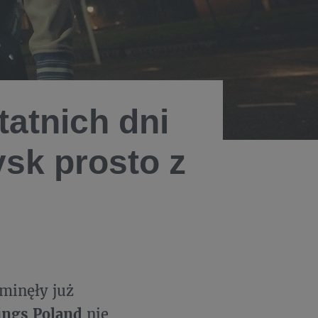
atnich dni
ysk prosto z
minęły już
ings Poland
nie