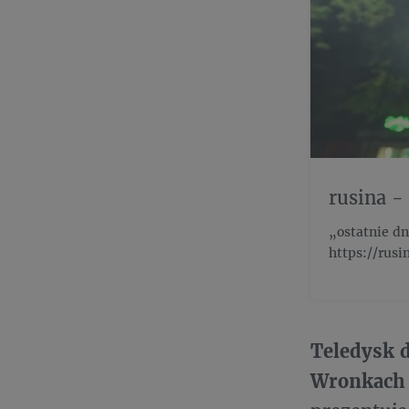
rusina -
„ostatnie dn
https://rusi
Teledysk d
Wronkac