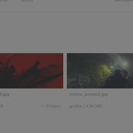
3.jpg
rusina_promo2.jpg
MB
Pobierz
grafika
|
4,94 MB