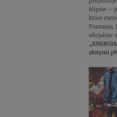
prezentuj
klipów – 
które zwr
Poznania. 
oficjalnie
„ENERGIA 
złotymi p