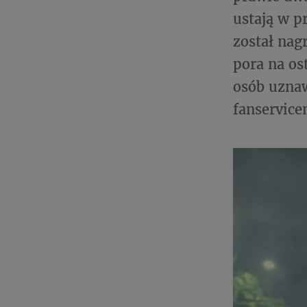
ustają w p
został nag
pora na os
osób uznaw
fanservice