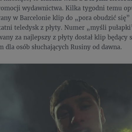
romocji wydawnictwa. Kilka tygodni temu o
rany w Barcelonie klip do „pora obudzić się” 
tatni teledysk z płyty. Numer „myśli pułapki
any za najlepszy z płyty dostał klip będący
m dla osób słuchających Rusiny od dawna.