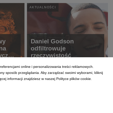
AKTUALNOŚCI
wy
Daniel Godson
 na
odfiltrowuje
ryczny
rzeczywistość
i w
referencjami online i personalizowania treści reklamowych.
ony sposób przeglądania. Aby zarządzać swoimi wyborami, kliknij
ej informacji znajdziesz w naszej Polityce plików cookie.