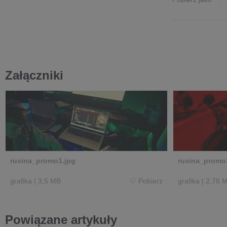
Załączniki
rusina_promo1.jpg
rusina_promo
grafika
|
3,5 MB
Pobierz
grafika
|
2,76 
Powiązane artykuły