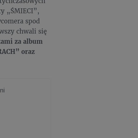
otychczasowych
ty „ŚMIECI”,
wcomera spod
rwszy chwali się
tami za album
RACH” oraz
ni