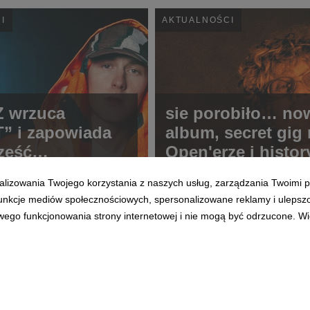
I
AKTUALNOŚCI
Z wrzuca
sie porobiło… no
” i zapowiada
album, secret gig
zęść
Open'erze i histo
TCORE
koncert na skoczn
alizowania Twojego korzystania z naszych usług, zarządzania Twoimi p
Wiśle
 funkcje mediów społecznościowych, spersonalizowane reklamy i ulepsz
wego funkcjonowania strony internetowej i nie mogą być odrzucone. Więc