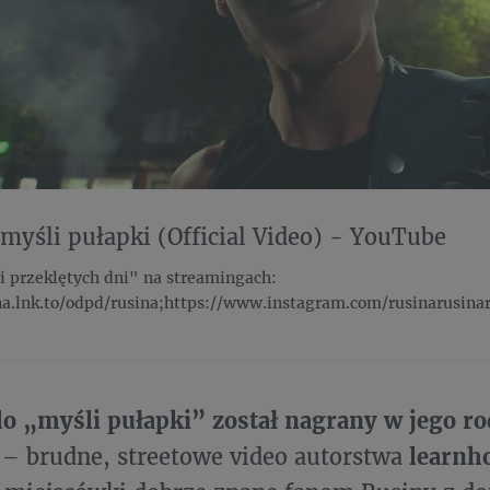
 myśli pułapki (Official Video) - YouTube
i przeklętych dni" na streamingach:
na.lnk.to/odpd/rusina;https://www.instagram.com/rusinarusinar
o „myśli pułapki” został nagrany w jego r
h
– brudne, streetowe video autorstwa
learnh