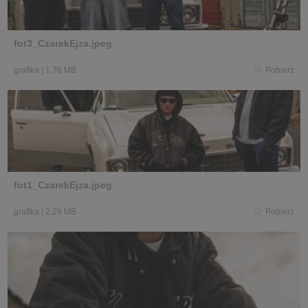
fot3_CzarekEjza.jpeg
grafika
|
1,76 MB
Pobierz
fot1_CzarekEjza.jpeg
grafika
|
2,29 MB
Pobierz