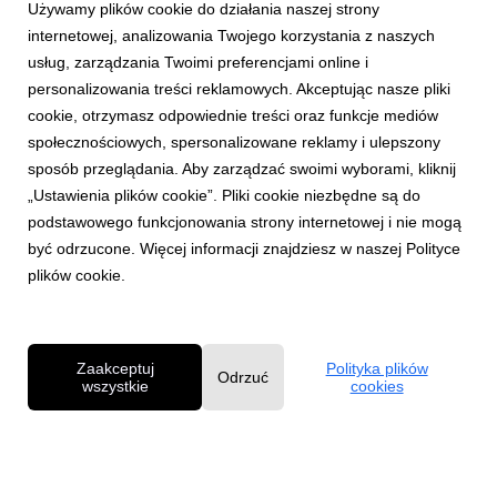
Używamy plików cookie do działania naszej strony
internetowej, analizowania Twojego korzystania z naszych
usług, zarządzania Twoimi preferencjami online i
personalizowania treści reklamowych. Akceptując nasze pliki
cookie, otrzymasz odpowiednie treści oraz funkcje mediów
społecznościowych, spersonalizowane reklamy i ulepszony
AKTUALNOŚCI
sposób przeglądania. Aby zarządzać swoimi wyborami, kliknij
Daniel Godson odfiltrowuje rzeczywistość
„Ustawienia plików cookie”. Pliki cookie niezbędne są do
26 czerwca 2026
podstawowego funkcjonowania strony internetowej i nie mogą
W nowym singlu o tytule “Esmeralda” Daniel śpiewa o walce o
być odrzucone. Więcej informacji znajdziesz w naszej Polityce
siebie w “perfekcyjnej rzeczywistości” social mediów. Piosenka
plików cookie.
jest częścią kampanii społecznej Universal Music Polska i PZU
OdFiltrujRzeczywistość.
Zaakceptuj
Polityka plików
Odrzuć
wszystkie
cookies
Polityka prywatności