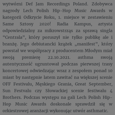
wytwórni Def Jam Recordings Poland. Zdobywca
nagrody Lech Polish Hip-Hop Music Awards w
kategorii Odkrycie Roku, 1. miejsce w zestawieniu
Same Sztosy 2020! Radia Kampus, artysta
odpowiedzialny za mikrowstrząs za sprawą singla
“Centrala”, który poruszył nie tylko publikę ale i
branżę. Jego debiutancki krążek „manifest”, który
powstał we współpracy z producentem Młodym miał
swoją premierę 22.10.2021. asthma swoją
autentyczność ugruntował podczas pierwszej trasy
koncertowej odwiedzając wraz z zespołem ponad 10
miast by następnie latem zawitać na większej scenie
OFF Festivalu, Męskiego Grania, Great September,
Sun Festvalu czy Słowackiej scenie festiwalu 4
Brothers. Podczas występu na gali Lech Polish Hip-
Hop Music Awards doskonale sprawdził się w
orkiestrowej aranżacji wykonując utwór asthmatic.