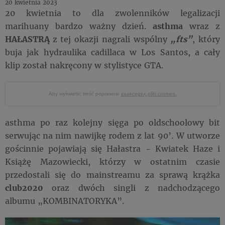
20 kwietnia 2023
20 kwietnia to dla zwolenników legalizacji
marihuany bardzo ważny dzień.
asthma
wraz z
HAŁASTRĄ
z tej okazji nagrali wspólny
„fts”
, który
buja jak hydraulika cadillaca w Los Santos, a cały
klip został nakręcony w stylistyce GTA.
Aby wyświetlić treść poprawnie
zaakceptuj pliki cookies.
asthma po raz kolejny sięga po oldschoolowy bit
serwując na nim nawijkę rodem z lat 90’. W utworze
gościnnie pojawiają się Hałastra - Kwiatek Haze i
Książę Mazowiecki, którzy w ostatnim czasie
przedostali się do mainstreamu za sprawą krążka
club2020
oraz dwóch singli z nadchodzącego
albumu „KOMBINATORYKA”.