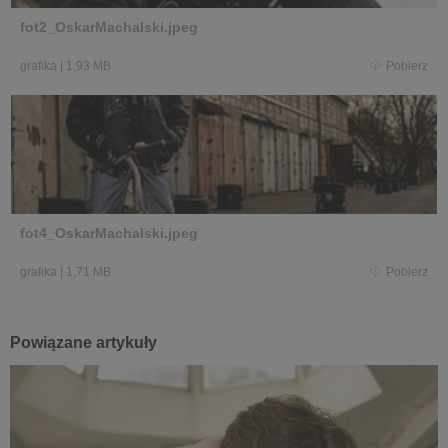
fot2_OskarMachalski.jpeg
grafika
|
1,93 MB
Pobierz
fot4_OskarMachalski.jpeg
grafika
|
1,71 MB
Pobierz
Powiązane artykuły