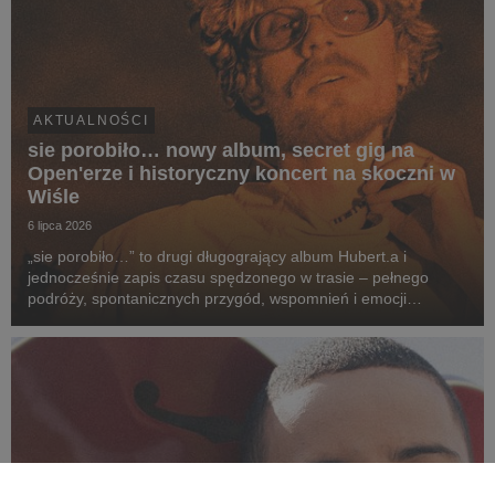
AKTUALNOŚCI
sie porobiło… nowy album, secret gig na
Open'erze i historyczny koncert na skoczni w
Wiśle
6 lipca 2026
„sie porobiło…” to drugi długogrający album Hubert.a i
jednocześnie zapis czasu spędzonego w trasie – pełnego
podróży, spontanicznych przygód, wspomnień i emocji
przeżywanych po drugiej stronie sceny. To opowieść o drodze
z kolorowych bloków na największe festiwale w kra...