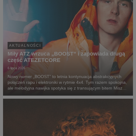
AKTUALNOŚCI
Miły ATZ wrzuca „BOOST” i zapowiada drugą
część ATEZETCORE
6 lipca 2026
Nowy numer „BOOST” to letnia kontynuacja abstrakcyjnych
połączeń rapu i elektroniki w rytmie 4x4. Tym razem spokojna,
ale melodyjna nawijka spotyka się z transującym bitem Miszy
(alter ego producenckie Miłego), który zamiast jednego
wyraźnego dropu, prowadzi nas w progre...