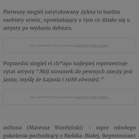
Pierwszy singiel zatytułowany
żyleta
to
bardzo
osobisty utwór, opowiadający o tym co działo się u
artysty po wydaniu debiutu.
Aby wyświetlić treść poprawnie
zaakceptuj pliki cookies.
Poprzedni singiel el ch*apo najlepiej reprezentuje
cytat artysty “
Mój stosunek do pewnych rzeczy jest
jasny, myślę że Łajzola i 1988 również.”
Aby wyświetlić treść poprawnie
zaakceptuj pliki cookies.
asthma (Mateusz Wardyński) - raper młodego
pokolenia pochodzący z Bielska-Białej. Reprezentant