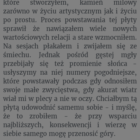
które stworzyłem, kamień milowy
zarówno w życiu artystycznym jak i życiu
po prostu. Proces powstawania tej płyty
sprawił że nawiązałem wiele nowych
wartościowych relacji a stare wzmocniłem.
Na sesjach płakałem i zwijałem się ze
śmiechu. Jednak pośród gęstej mgły
przebijały się też promienie słońca -
usłyszymy na niej numery pogodniejsze,
które powstawały podczas gdy odnosiłem
swoje małe zwycięstwa, gdy akurat wiatr
wiał mi w plecy a nie w oczy. Chciałbym tą
płytą udowodnić samemu sobie - i myślę,
że to zrobiłem - że przy wsparciu
najbliższych, konsekwencji i wierzę w
siebie samego mogę przenosić góry.