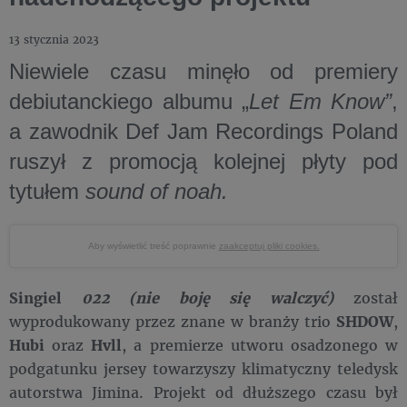
13 stycznia 2023
Niewiele czasu minęło od premiery
debiutanckiego albumu
„
Let Em Know”
,
a zawodnik
Def Jam Recordings Poland
ruszył z promocją kolejnej płyty pod
tytułem
sound of noah.
Aby wyświetlić treść poprawnie
zaakceptuj pliki cookies.
Singiel
022 (nie boję się walczyć)
został
wyprodukowany przez znane w branży trio
SHDOW
,
Hubi
oraz
Hvll
, a premierze utworu osadzonego w
podgatunku jersey towarzyszy klimatyczny teledysk
autorstwa Jimina. Projekt od dłuższego czasu był