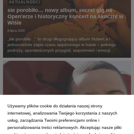
AKTUALNOŚCI
sie porobiło… nowy album, secret gig na
Open'erze i historyczny koncert na skoczni w
Wiśle
6 lipca 2026
„sie porobiło…” to drugi długogrający album Hubert.a i
jednocześnie zapis czasu spędzonego w trasie – pełnego
podróży, spontanicznych przygód, wspomnień i emocji
przeżywanych po drugiej stronie sceny. To opowieść o drodze
z kolorowych bloków na największe festiwale w kra...
Używamy plików cookie do działania naszej strony
internetowej, analizowania Twojego korzystania z naszych
usług, zarządzania Twoimi preferencjami online i
personalizowania treści reklamowych. Akceptując nasze pliki