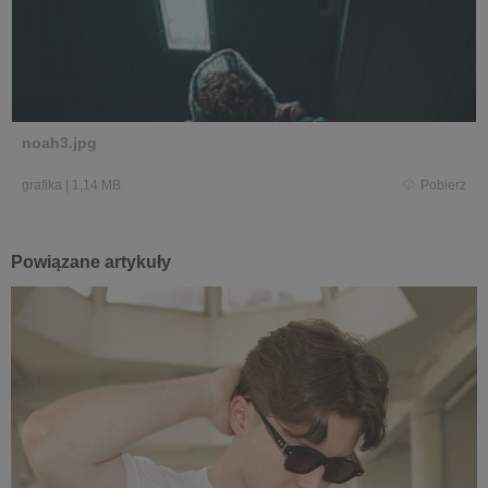
noah3.jpg
grafika
|
1,14 MB
Pobierz
Powiązane artykuły