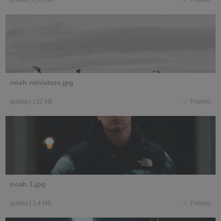
grafika
|
2,45 MB
Pobierz
noah miniatura.jpg
grafika
|
132 KB
Pobierz
noah 1.jpg
grafika
|
3,4 MB
Pobierz