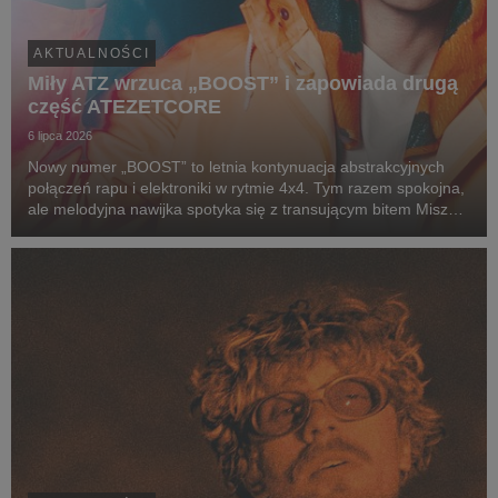
AKTUALNOŚCI
Miły ATZ wrzuca „BOOST” i zapowiada drugą
część ATEZETCORE
6 lipca 2026
Nowy numer „BOOST” to letnia kontynuacja abstrakcyjnych
połączeń rapu i elektroniki w rytmie 4x4. Tym razem spokojna,
ale melodyjna nawijka spotyka się z transującym bitem Miszy
(alter ego producenckie Miłego), który zamiast jednego
wyraźnego dropu, prowadzi nas w progre...