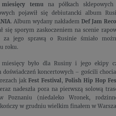
 miesięcy temu
na półkach sklepowych 
owych pojawił się debiutancki album Ru
NIA
. Album wydany nakładem
Def Jam Rec
ał się sporym zaskoczeniem na scenie rapow
e za jego sprawą o Rusinie śmiało moż
u roku.
 miesięcy było dla Rusiny i jego ekipy c
 doświadczeń koncertowych – gościli chocia
prezach jak
Fest Festival
,
Polish Hip Hop Fes
Teraz nadeszła pora na pierwszą solową tras
w Poznaniu (niedaleko Wronek, rodzinne
 kończy w grudniu wielkim finałem w Warsz