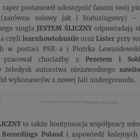
ji raper postanowił udostępnić fanom swój p
(zarówno solowy jak i featuringowy) –
nego singla
JESTEM ŚLICZNY
odpowiadają st
a czyli
learnhowtohustle
oraz
Lister
przy ws
h w postaci PSR-a i Piotrka Lewandowski
ta pracował chociażby z
Pezetem i Sob
y teledysk autorstwa niezawodnego
xawit
ód wykonawców z nowej fali undergroundu.
Aby wyświetlić treść poprawnie
zaakceptuj pliki cookies.
LICZNY
to także kontynuacja współpracy mł
 Recordings Poland
i zapowiedź kolejnych