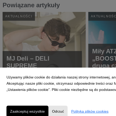
Powiązane artykuły
AKTUALNOŚCI
AKTUALNOŚC
Miły AT
MJ Deli – DELI
„BOOST
SUPREME
drugą c
ATEZE
Używamy plików cookie do działania naszej strony internetowej, an
Akceptując nasze pliki cookie, otrzymasz odpowiednie treści oraz
„Ustawienia plików cookie”. Pliki cookie niezbędne są do podstawo
Zaakceptuj wszystkie
Odrzuć
Polityka plików cookies