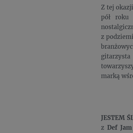
Z tej okaz
pół roku 
nostalgicz
z podziemi
branżowyc
gitarzys
towarzysz
marką wśr
JESTEM Ś
z
Def Jam