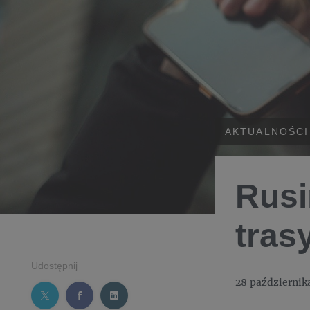
AKTUALNOŚCI
Rusi
tras
Udostępnij
28 październik