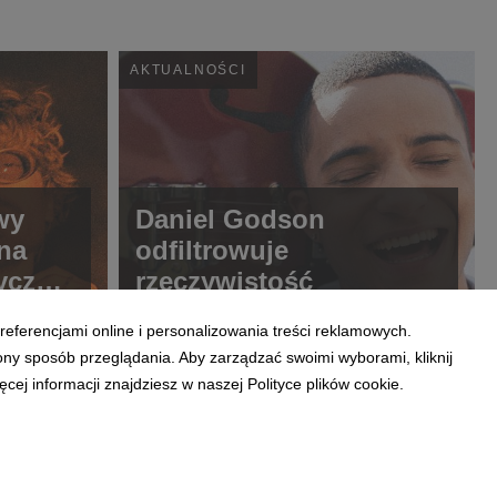
AKTUALNOŚCI
wy
Daniel Godson
 na
odfiltrowuje
ryczny
rzeczywistość
i w
referencjami online i personalizowania treści reklamowych.
ony sposób przeglądania. Aby zarządzać swoimi wyborami, kliknij
ej informacji znajdziesz w naszej Polityce plików cookie.