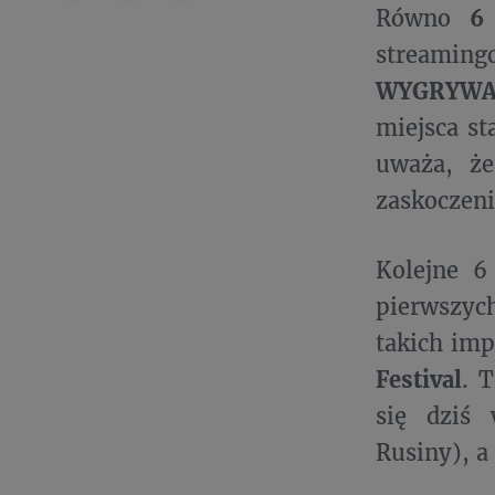
Równo
6
streaming
WYGRYWA
miejsca st
uważa, ż
zaskoczeni
Kolejne 6
pierwszych
takich im
Festival
. 
się dziś 
Rusiny), a