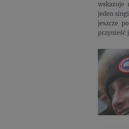
wskazuje 
jeden sing
jeszcze p
przynieść 