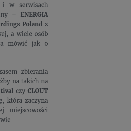
i w serwisach
siny –
ENERGIA
ordings Poland
z
ej, a wiele osób
na mówić jak o
zasem zbierania
żby na takich na
tival
czy
CLOUT
ę, która zaczyna
j miejscowości
awie