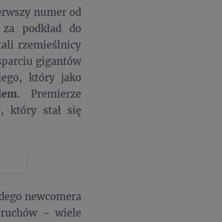
ierwszy numer od
 za podkład do
ali rzemieślnicy
parciu gigantów
ego, który jako
lem
. Premierze
o
, który stał się
odego newcomera
 ruchów – wiele