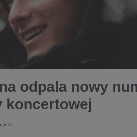
na odpala nowy num
y koncertowej
a 2022