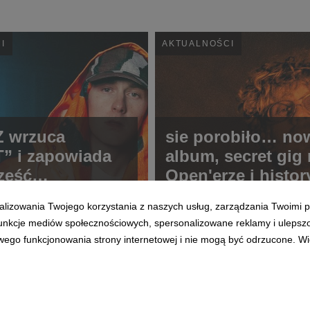
I
AKTUALNOŚCI
Z wrzuca
sie porobiło… no
” i zapowiada
album, secret gig
zęść
Open'erze i histo
TCORE
koncert na skoczn
alizowania Twojego korzystania z naszych usług, zarządzania Twoimi p
Wiśle
 funkcje mediów społecznościowych, spersonalizowane reklamy i ulepsz
wego funkcjonowania strony internetowej i nie mogą być odrzucone. Więc