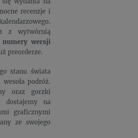
ł się wydania na
ocne recenzje i
kalendarzowego.
z z wytwórnią
 numery wersji
uż preorderze.
go stanu świata
i wesoła podróż.
ny oraz gorzki
ty dostajemy na
ami graficznymi
nany ze swojego