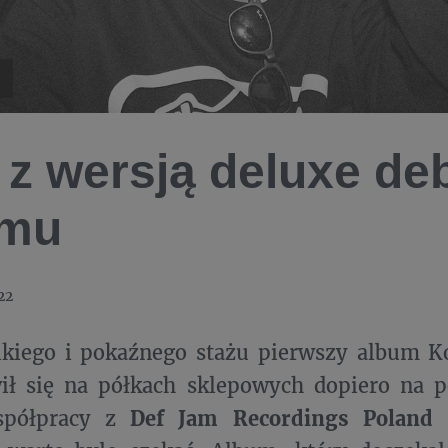
 z wersją deluxe de
umu
22
kiego i pokaźnego stażu pierwszy album Ko
ił się na półkach sklepowych dopiero na p
spółpracy z
Def Jam Recordings Poland
–