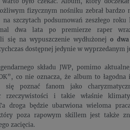
e warto było czekać. Album, który doczeka
żliwym fizycznym nośniku zebrał bardzo m
ię na szczytach podsumowań zeszłego roku 
emal dwa lata po premierze raper wra
li się na wypuszczenie wydłużonej
o dwa
otychczas dostępnej jedynie w wyprzedanym j
egendarnego składu JWP, pomimo aktualne
OK”, co nie oznacza, że album to łagodna 
ł się poznać fanom jako charyzmatycz
r rzeczywistości i takie właśnie klima
Ta droga będzie ubarwiona wieloma prac
który poza rapowym skillem jest także z
ego zacięcia.