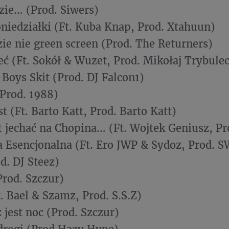
azie… (Prod. Siwers)
oniedziałki (Ft. Kuba Knap, Prod. Xtahuun)
zie nie green screen (Prod. The Returners)
eć (Ft. Sokół & Wuzet, Prod. Mikołaj Trybul
 Boys Skit (Prod. DJ Falcon1)
(Prod. 1988)
t (Ft. Barto Katt, Prod. Barto Katt)
t jechać na Chopina… (Ft. Wojtek Geniusz, P
 Esencjonalna (Ft. Ero JWP & Sydoz, Prod. 
d. DJ Steez)
Prod. Szczur)
t. Bael & Szamz, Prod. S.S.Z)
 jest noc (Prod. Szczur)