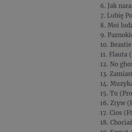
6. Jak nar
7. Lubię P
8. Moi lud
9. Paznoki
10. Beastie
11. Flauta 
12. No ghos
13. Zamias
14. Muzyka
15. Tu (Pro
16. Zryw (
17. Cios (F
18. Chociaż