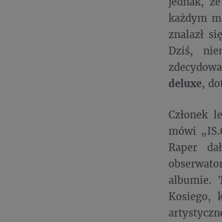
jednak, ż
każdym mo
znalazł s
Dziś, ni
zdecydowa
deluxe
, d
Członek l
mówi „IS.
Raper da
obserwato
albumie. 
Kosiego, 
artystyczn