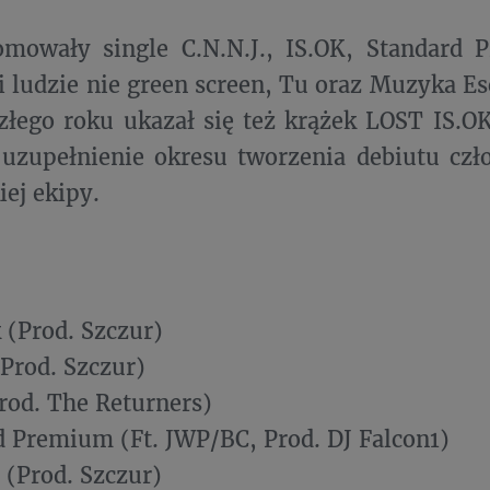
mowały single C.N.N.J., IS.OK, Standard 
oi ludzie nie green screen, Tu oraz Muzyka E
złego roku ukazał się też krążek LOST IS.OK
uzupełnienie okresu tworzenia debiutu czł
ej ekipy.
:
k (Prod. Szczur)
 (Prod. Szczur)
Prod. The Returners)
d Premium (Ft. JWP/BC, Prod. DJ Falcon1)
p (Prod. Szczur)