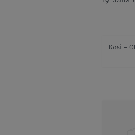
19. Szmat 
Kosi - O