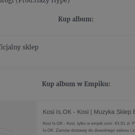
drogi (Prod.Hazy Hype)
Kup album:
ficjalny sklep
Kup album w Empiku:
Kosi Is.OK - Kosi | Muzyka Skle
Kosi Is.OK - Kosi, tylko w empik.com: 43,91 zł. 
Is.OK. Zamów dostawę do dowolnego salonu i za