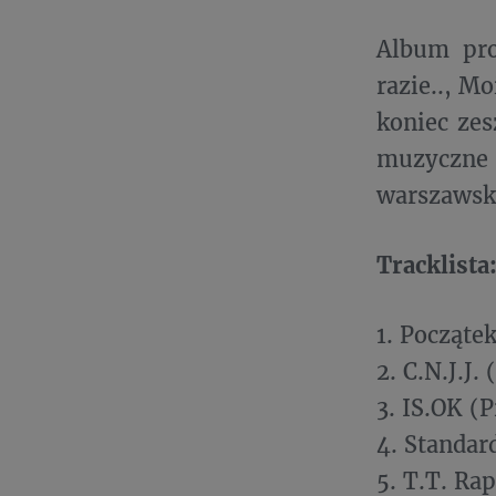
Album pro
razie.., M
koniec zes
muzyczne 
warszawski
Tracklista
1. Począte
2. C.N.J.J.
3. IS.OK (
4. Standar
5. T.T. Ra