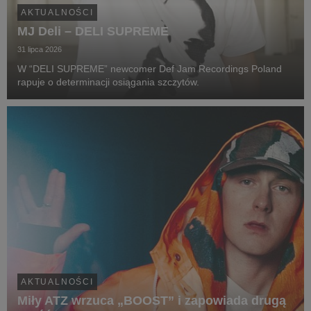
AKTUALNOŚCI
MJ Deli – DELI SUPREME
31 lipca 2026
W “DELI SUPREME” newcomer Def Jam Recordings Poland
rapuje o determinacji osiągania szczytów.
AKTUALNOŚCI
Miły ATZ wrzuca „BOOST” i zapowiada drugą