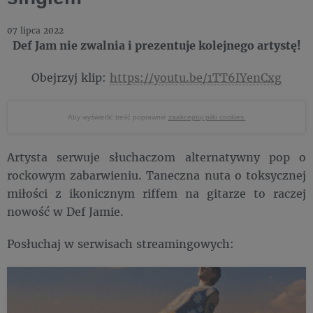
07 lipca 2022
Def Jam nie zwalnia i prezentuje kolejnego artystę!
Obejrzyj klip:
https://youtu.be/1TT6IYenCxg
Aby wyświetlić treść poprawnie
zaakceptuj pliki cookies.
Artysta serwuje słuchaczom alternatywny pop o
rockowym zabarwieniu. Taneczna nuta o toksycznej
miłości z ikonicznym riffem na gitarze to raczej
nowość w Def Jamie.
Posłuchaj w serwisach streamingowych: