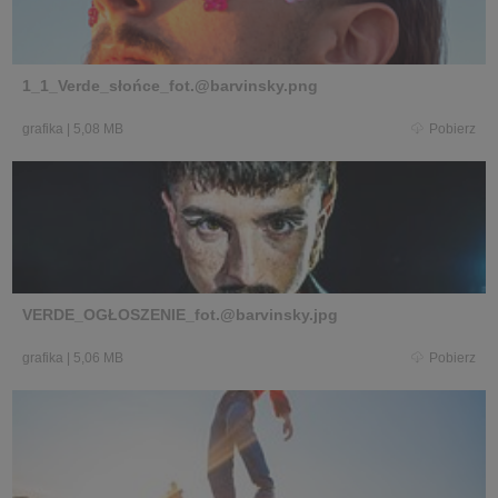
1_1_Verde_słońce_fot.@barvinsky.png
grafika
|
5,08 MB
Pobierz
VERDE_OGŁOSZENIE_fot.@barvinsky.jpg
grafika
|
5,06 MB
Pobierz