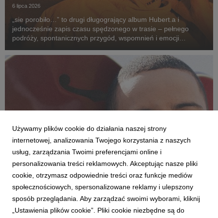
6 lipca 2026
„sie porobiło…” to drugi długogrający album Hubert.a i
jednocześnie zapis czasu spędzonego w trasie – pełnego
podróży, spontanicznych przygód, wspomnień i emocji
przeżywanych po drugiej stronie sceny. To opowieść o drodze
z kolorowych bloków na największe festiwale w kra...
Używamy plików cookie do działania naszej strony
internetowej, analizowania Twojego korzystania z naszych
usług, zarządzania Twoimi preferencjami online i
personalizowania treści reklamowych. Akceptując nasze pliki
cookie, otrzymasz odpowiednie treści oraz funkcje mediów
społecznościowych, spersonalizowane reklamy i ulepszony
AKTUALNOŚCI
sposób przeglądania. Aby zarządzać swoimi wyborami, kliknij
Daniel Godson odfiltrowuje rzeczywistość
„Ustawienia plików cookie”. Pliki cookie niezbędne są do
26 czerwca 2026