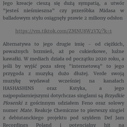
Jego kreacje cieszą się dużą sympatią, a utwór
“jesteś nieśmieszna” czy przeróbka Midasa w
balladowym stylu osiągnęły prawie 2 miliony odsłon
https://vm.tiktok.com/ZMNU8W2VX/?k=1
Alternatywa to jego drugie imię - od ciężkich,
poważnych brzmień, aż po cukierkowe, luźne
kawałki. W mediach działa od początku 2020 roku, a
jeśli by wyjść poza sferę "internetową" to jego
przygoda z muzyką dużo dłużej. Verde swoją
muzykę wydawał wcześniej na kanałach
HASHASHINS oraz Kstyka, a jego
najpopularniejszymi dotychczas singlami są
Brzydkie
Piosenki
z gościnnym udziałem Feno oraz solowy
numer
Mate.
Reakcje Chemiczne to pierwszy singiel
z debiutanckiego projektu pod szyldem Def Jam
Recordings Poland i potencjalny hit na