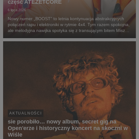
część ATEZETCORE
6 lipca 2026
Nowy numer „BOOST” to letnia kontynuacja abstrakcyjnych
połączeń rapu i elektroniki w rytmie 4x4. Tym razem spokojna,
ale melodyjna nawijka spotyka się z transującym bitem Miszy
(alter ego producenckie Miłego), który zamiast jednego
wyraźnego dropu, prowadzi nas w progre...
AKTUALNOŚCI
sie porobiło… nowy album, secret gig na
Open'erze i historyczny koncert na skoczni w
Wiśle