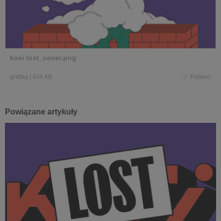
kosi lost_cover.png
grafika
|
434 KB
Pobierz
Powiązane artykuły