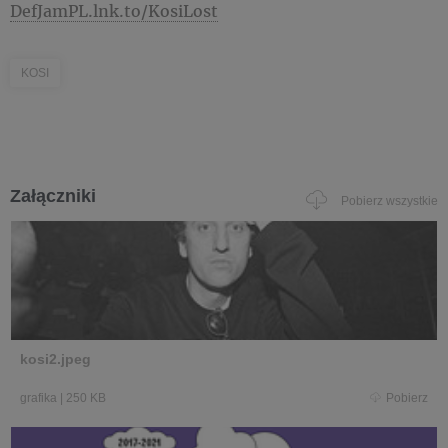
DefJamPL.lnk.to/KosiLost
KOSI
Załączniki
Pobierz wszystkie
kosi2.jpeg
grafika
|
250 KB
Pobierz