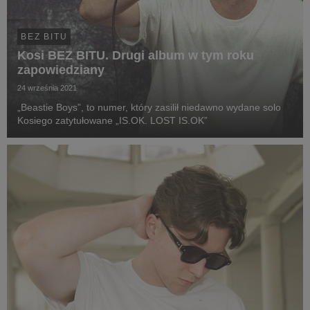
BEZ BITU
Kosi BEZ BITU. Drugi album w tym roku
zapowiedziany
24 września 2021
„Beastie Boys”, to numer, który zasilił niedawno wydane solo
Kosiego zatytułowane „IS.OK. LOST IS.OK”