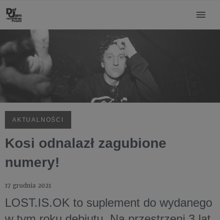
AKTUALNOŚCI
Kosi odnalazł zagubione
numery!
17 grudnia 2021
LOST.IS.OK
to suplement do wydanego
w tym roku debiutu. Na przestrzeni 3 lat,