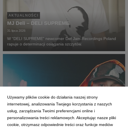
AKTUALNOŚCI
MJ Deli – DELI SUPREME
31 lipca 2026
W “DELI SUPREME” newcomer Def Jam Recordings Poland
rapuje o determinacji osiągania szczytów.
Używamy plików cookie do działania naszej strony
internetowej, analizowania Twojego korzystania z naszych
usług, zarządzania Twoimi preferencjami online i
personalizowania treści reklamowych. Akceptując nasze pliki
cookie, otrzymasz odpowiednie treści oraz funkcje mediów
AKTUALNOŚCI