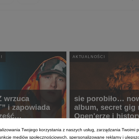
I
AKTUALNOŚCI
Z wrzuca
sie porobiło… no
” i zapowiada
album, secret gig
zęść
Open'erze i histo
TCORE
koncert na skoczn
alizowania Twojego korzystania z naszych usług, zarządzania Twoimi p
Wiśle
 funkcje mediów społecznościowych, spersonalizowane reklamy i ulepsz