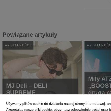
Powiązane artykuły
AKTUALNOŚCI
AKTUALNOŚC
Miły AT
MJ Deli – DELI
„BOOST
SUPREME
drugą c
ATEZE
Używamy plików cookie do działania naszej strony internetowej, an
Akceptując nasze pliki cookie, otrzymasz odpowiednie treści oraz