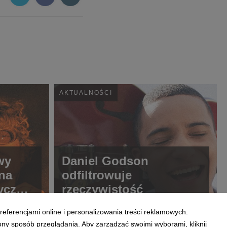
AKTUALNOŚCI
wy
Daniel Godson
 na
odfiltrowuje
ryczny
rzeczywistość
i w
referencjami online i personalizowania treści reklamowych.
ony sposób przeglądania. Aby zarządzać swoimi wyborami, kliknij