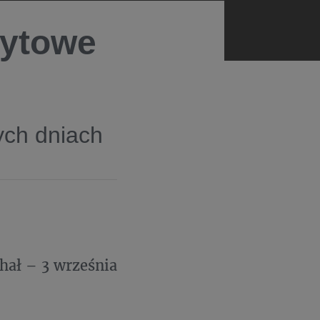
łytowe
ych dniach
hał – 3 września